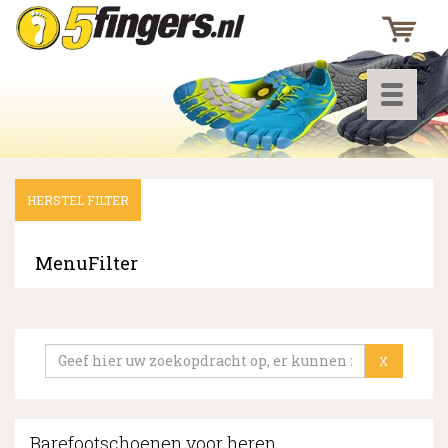
Toggle
navigati
HERSTEL FILTER
▼
▼
MenuFilter
▼
X
Barefootschoenen voor heren