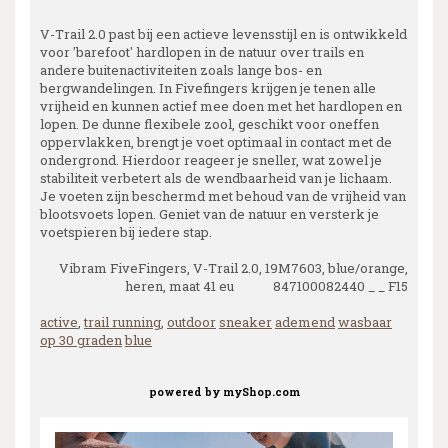
V-Trail 2.0 past bij een actieve levensstijl en is ontwikkeld
voor 'barefoot' hardlopen in de natuur over trails en
andere buitenactiviteiten zoals lange bos- en
bergwandelingen. In Fivefingers krijgen je tenen alle
vrijheid en kunnen actief mee doen met het hardlopen en
lopen. De dunne flexibele zool, geschikt voor oneffen
oppervlakken, brengt je voet optimaal in contact met de
ondergrond. Hierdoor reageer je sneller, wat zowel je
stabiliteit verbetert als de wendbaarheid van je lichaam.
Je voeten zijn beschermd met behoud van de vrijheid van
blootsvoets lopen. Geniet van de natuur en versterk je
voetspieren bij iedere stap.
Vibram FiveFingers, V-Trail 2.0, 19M7603, blue/orange,
heren, maat 41 eu 847100082440 _ _ F15
active
,
trail running
,
outdoor
sneaker
ademend
wasbaar
op 30 graden
blue
powered by
myShop.com