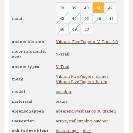
38
39
40
41
42
maat
43
44
45
46
47
48
49
50
andere kleuren
Vibram_FiveFingers_V-Trail_2.0
meer informatie
V-Trail
over
andere types
V-Trail
Vibram FiveFingers_dames
_
merk
Vibram FiveFingers_heren
model
sneaker
materiaal
textile
eigenschappen
ademend
wasbaar op 30 graden
Categorien
active
,
trail running
,
outdoor
ook in deze kleur
blue/orange
__
blue