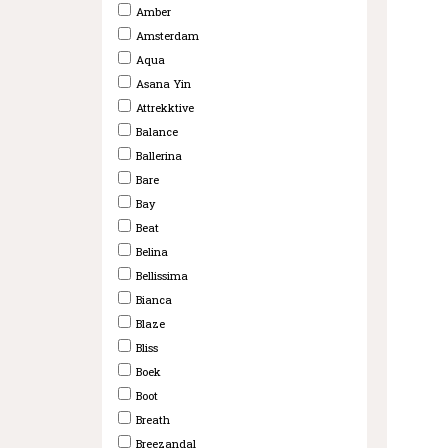
Amber
Amsterdam
Aqua
Asana Yin
Attrekktive
Balance
Ballerina
Bare
Bay
Beat
Belina
Bellissima
Bianca
Blaze
Bliss
Boek
Boot
Breath
Breezandal