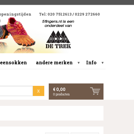
 openingstijden
Tel: 020 7512613 / 0229 272660
 teensokken
andere merken
Info
▼
▼
€ 0,00
X
0
producten