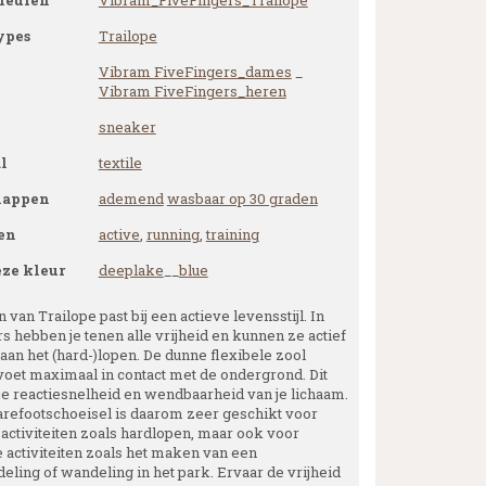
leuren
Vibram_FiveFingers_Trailope
ypes
Trailope
Vibram FiveFingers_dames
_
Vibram FiveFingers_heren
sneaker
l
textile
happen
ademend
wasbaar op 30 graden
en
active
,
running
,
training
eze kleur
deeplake
__
blue
 van Trailope past bij een actieve levensstijl. In
s hebben je tenen alle vrijheid en kunnen ze actief
aan het (hard-)lopen. De dunne flexibele zool
 voet maximaal in contact met de ondergrond. Dit
je reactiesnelheid en wendbaarheid van je lichaam.
barefootschoeisel is daarom zeer geschikt voor
 activiteiten zoals hardlopen, maar ook voor
e activiteiten zoals het maken van een
eling of wandeling in het park. Ervaar de vrijheid