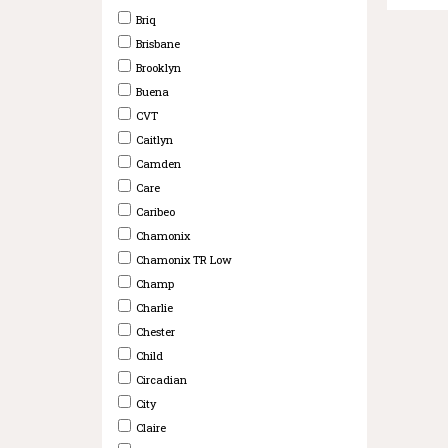
Briq
Brisbane
Brooklyn
Buena
CVT
Caitlyn
Camden
Care
Caribeo
Chamonix
Chamonix TR Low
Champ
Charlie
Chester
Child
Circadian
City
Claire