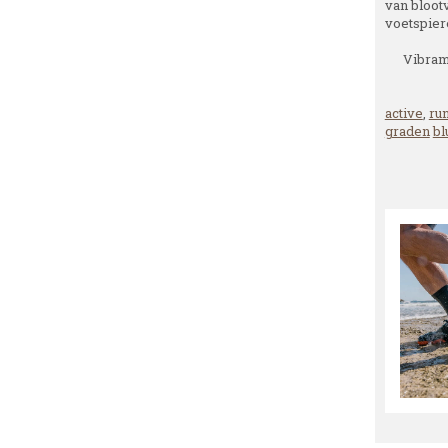
van bloot
voetspiere
Vibram
active
,
ru
graden
bl