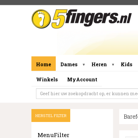
Home
Dames
Heren
Kids
▼
▼
Winkels
MyAccount
Baref
HERSTEL FILTER
MenuFilter