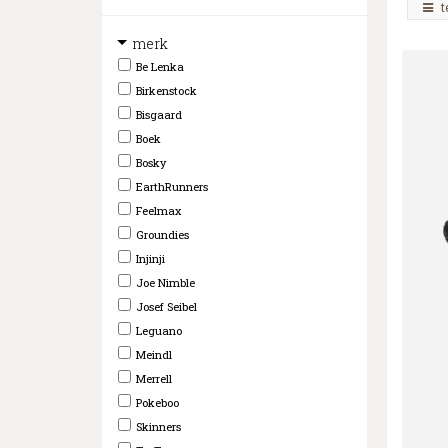
t
merk
Be Lenka
Birkenstock
Bisgaard
Boek
Bosky
EarthRunners
Feelmax
Groundies
Injinji
Joe Nimble
Josef Seibel
Leguano
Meindl
Merrell
Pokeboo
Skinners