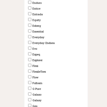
Enduro
Entice
Entrada
Equity
Esberg
Essential
Everyday
Everyday Chelsea
Evo
Expeq
Explorer
Flexi
FlexileToes
Flow
Fulham
G-Pure
Galaxo
Galaxy
Geo