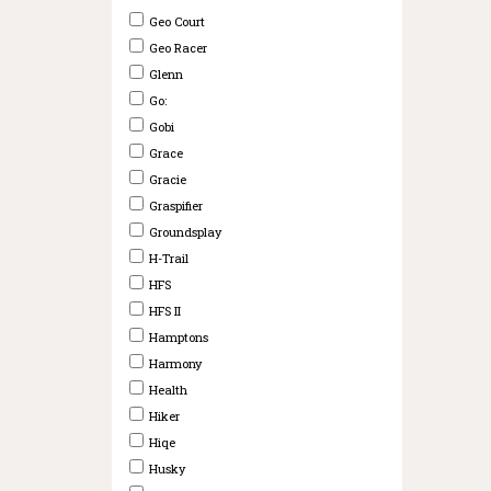
Geo Court
Geo Racer
Glenn
Go:
Gobi
Grace
Gracie
Graspifier
Groundsplay
H-Trail
HFS
HFS II
Hamptons
Harmony
Health
Hiker
Hiqe
Husky