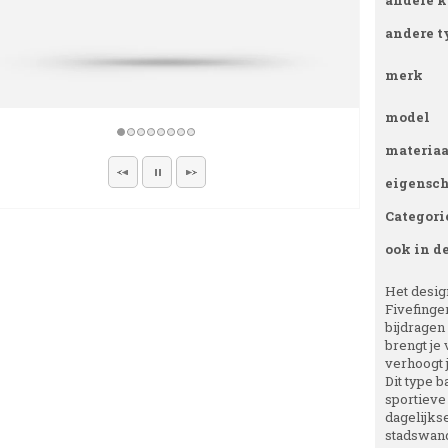
andere k
andere t
merk
model
materiaa
eigensc
Categori
ook in d
Het design
Fivefinger
bijdragen 
brengt je
verhoogt 
Dit type 
sportieve
dagelijks
stadswand