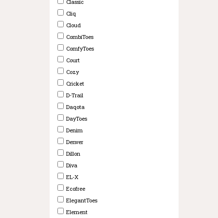
Classic
Cliq
Cloud
CombiToes
ComfyToes
Court
Cozy
Cricket
D-Trail
Daqota
DayToes
Denim
Denver
Dillon
Diva
EL-X
Ecofree
ElegantToes
Element