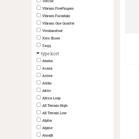
ToeToe
Vibram FiveFingers
Vibram Furoshiki
Vibram One Quarter
Vivobarefoot
Xero Shoes
Zaqq
type kort
Ababa
Acasa
Active
Addis
Aktiv
Alitza Loop
All Terrain High
All Terrain Low
Alpha
Alpine
Amalfi