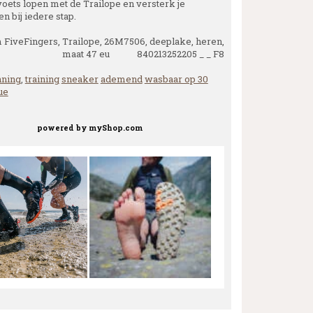
voets lopen met de Trailope en versterk je
n bij iedere stap.
 FiveFingers, Trailope, 26M7506, deeplake, heren,
maat 47 eu 840213252205 _ _ F8
nning
,
training
sneaker
ademend
wasbaar op 30
ue
powered by
myShop.com