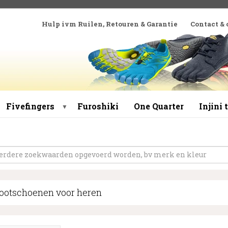
Hulp ivm Ruilen, Retouren & Garantie
Contact &
Fivefingers
Furoshiki
One Quarter
Injini
▼
ootschoenen voor heren