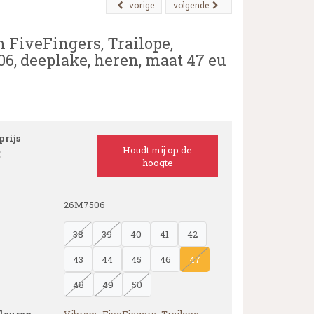
vorige
volgende
 FiveFingers, Trailope,
6, deeplake, heren, maat 47 eu
rijs
Houdt mij op de
5
hoogte
26M7506
38
39
40
41
42
43
44
45
46
47
48
49
50