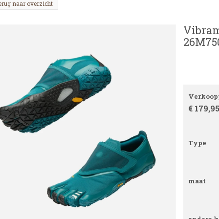
erug naar overzicht
Vibram
26M750
Verkoopp
€ 179,9
Type
maat