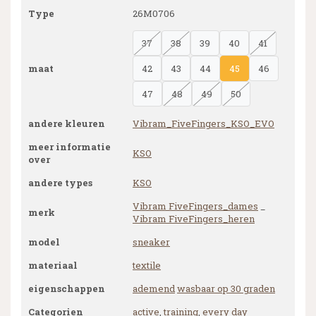
Type
26M0706
37
38
39
40
41
maat
42
43
44
45
46
47
48
49
50
andere kleuren
Vibram_FiveFingers_KSO_EVO
meer informatie
KSO
over
andere types
KSO
Vibram FiveFingers_dames
_
merk
Vibram FiveFingers_heren
model
sneaker
materiaal
textile
eigenschappen
ademend
wasbaar op 30 graden
Categorien
active
,
training
,
every day