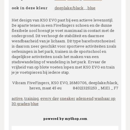
ook in deze kleur
deeplake/black
__
blue
Het design van KSO EVO past bij een actieve levensstijl.
De aparte tenen in een Fivefingers schoen en de dunne
flexibele zool brengt je voet maximaal in contact met de
ondergrond. Dit verhoogt de stabiliteit en daarmee
wendbaarheid van je lichaam. Dit type barefootschoeisel
is daarom zeer geschikt voor sportieve activiteiten zoals
oefeningen in het park, trainen in de sportschool en
dagelijkse activiteiten zoals het maken van een
stadswandeling of wandeling in het park. Ervaar de
vrijheid van op blote voeten lopen met KSO EVO en train
je je voetspieren bij iedere stap.
Vibram FiveFingers, KSO EVO, 26M0706, deeplake/black,
heren, maat 45 eu 840213251253 _ M1E1 _ F7
active
,
training
,
every day
sneaker
ademend
wasbaar op
30 graden
blue
powered by
myShop.com