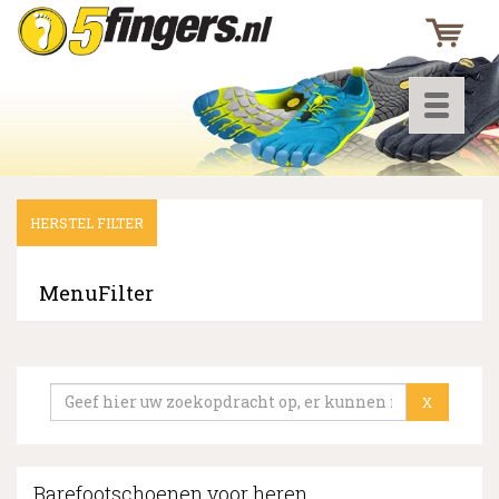
Toggle
navigati
HERSTEL FILTER
▼
▼
MenuFilter
▼
X
Barefootschoenen voor heren