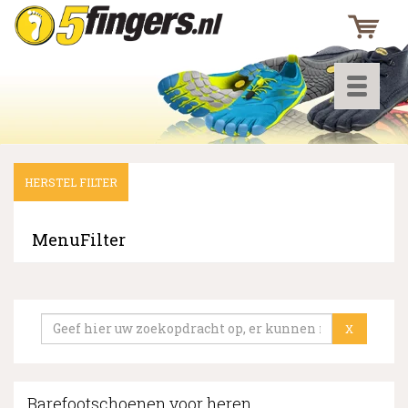
Toggle
navigati
HERSTEL FILTER
▼
▼
MenuFilter
▼
X
Barefootschoenen voor heren