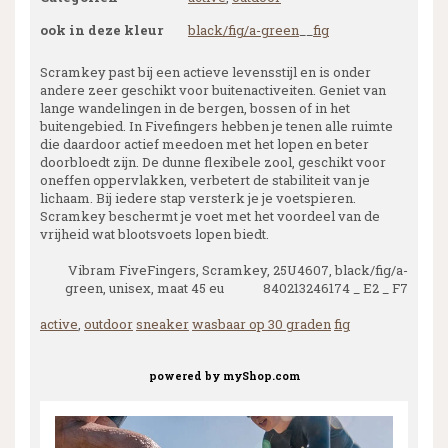
ook in deze kleur
black/fig/a-green
__
fig
Scramkey past bij een actieve levensstijl en is onder
andere zeer geschikt voor buitenactiveiten. Geniet van
lange wandelingen in de bergen, bossen of in het
buitengebied. In Fivefingers hebben je tenen alle ruimte
die daardoor actief meedoen met het lopen en beter
doorbloedt zijn. De dunne flexibele zool, geschikt voor
oneffen oppervlakken, verbetert de stabiliteit van je
lichaam. Bij iedere stap versterk je je voetspieren.
Scramkey beschermt je voet met het voordeel van de
vrijheid wat blootsvoets lopen biedt.
Vibram FiveFingers, Scramkey, 25U4607, black/fig/a-
green, unisex, maat 45 eu 840213246174 _ E2 _ F7
active
,
outdoor
sneaker
wasbaar op 30 graden
fig
powered by
myShop.com