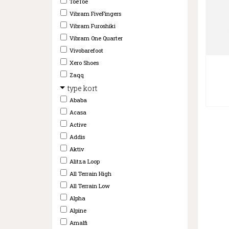
ToeToe
Vibram FiveFingers
Vibram Furoshiki
Vibram One Quarter
Vivobarefoot
Xero Shoes
Zaqq
type kort
Ababa
Acasa
Active
Addis
Aktiv
Alitza Loop
All Terrain High
All Terrain Low
Alpha
Alpine
Amalfi