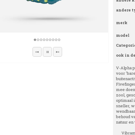
andere k
andere t
merk
model
Categori
ook in d
V-Alpha pa
voor 'bare
buitenact
Fivefinger
mee doen 
zool, ges
optimaal 
sneller, w
wendbaarh
behoud va
natuur en 
Vibram