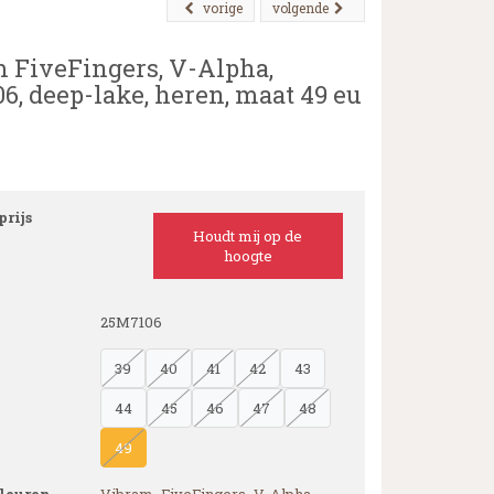
vorige
volgende
 FiveFingers, V-Alpha,
6, deep-lake, heren, maat 49 eu
rijs
Houdt mij op de
hoogte
25M7106
39
40
41
42
43
44
45
46
47
48
49