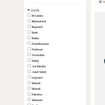
t
merk
Be Lenka
Birkenstock
Bisgaard
Boek
Bosky
EarthRunners
Feelmax
Groundies
Injinji
Joe Nimble
Josef Seibel
Leguano
Meindl
Merrell
Pokeboo
Skinners