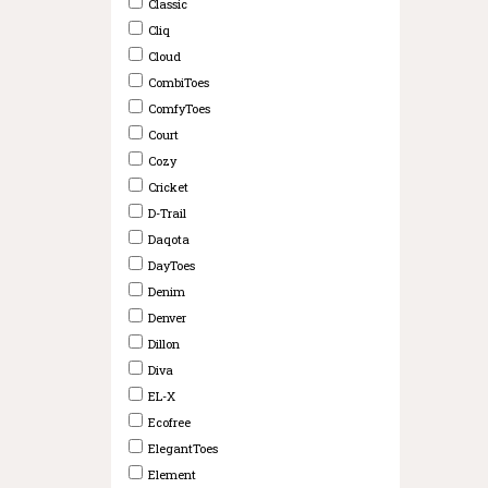
Classic
Cliq
Cloud
CombiToes
ComfyToes
Court
Cozy
Cricket
D-Trail
Daqota
DayToes
Denim
Denver
Dillon
Diva
EL-X
Ecofree
ElegantToes
Element