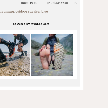
maat 49 eu 840213245658 _ _ F9
il running
,
outdoor
sneaker
blue
powered by
myShop.com