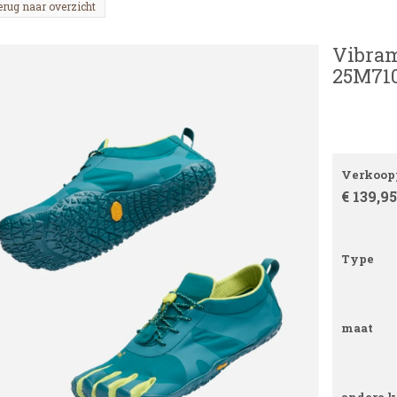
erug naar overzicht
Vibram
25M710
Verkoopp
€ 139,95
Type
maat