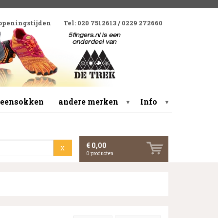
 openingstijden
Tel: 020 7512613 / 0229 272660
 teensokken
andere merken
Info
▼
▼
€ 0,00
X
0
producten