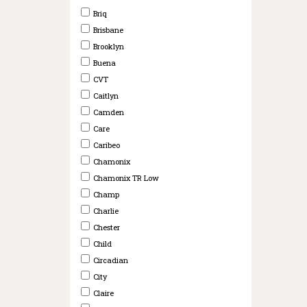
Briq
Brisbane
Brooklyn
Buena
CVT
Caitlyn
Camden
Care
Caribeo
Chamonix
Chamonix TR Low
Champ
Charlie
Chester
Child
Circadian
City
Claire