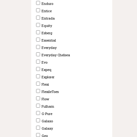
Enduro
Entice
Entrada
Equity
Esberg
Essential
Everyday
Everyday Chelsea
Evo
Expeq
Explorer
Flexi
FlexileToes
Flow
Fulham
G-Pure
Galaxo
Galaxy
Geo