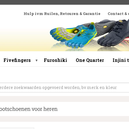
Hulp ivm Ruilen, Retouren & Garantie
Contact &
Fivefingers
Furoshiki
One Quarter
Injini
▼
ootschoenen voor heren