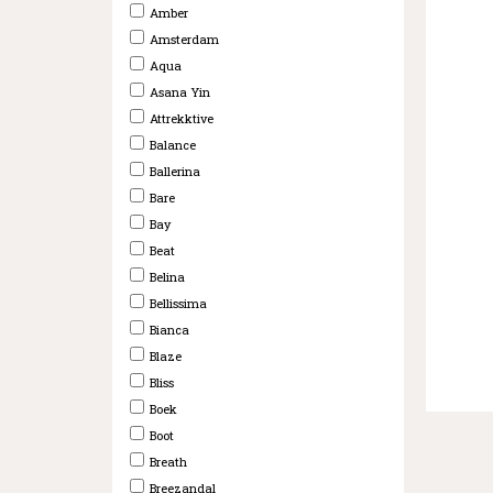
Amber
Amsterdam
Aqua
Asana Yin
Attrekktive
Balance
Ballerina
Bare
Bay
Beat
Belina
Bellissima
Bianca
Blaze
Bliss
Boek
Boot
Breath
Breezandal