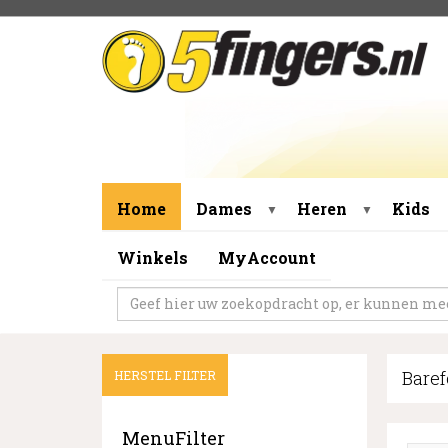
Home
Dames
Heren
Kids
▼
▼
Winkels
MyAccount
Baref
HERSTEL FILTER
MenuFilter