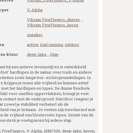
leuren
Vibram_FiveFingers_V-Alpha
ypes
V-Alpha
Vibram FiveFingers_dames
_
Vibram FiveFingers_heren
sneaker
en
active
,
trail running
,
outdoor
eze kleur
deep-lake
__
blue
st bij een actieve levensstijl en is ontwikkeld
foot' hardlopen in de natuur over trails en andere
iviteiten zoals lange bos- en bergwandelingen. In
s krijgen je tenen alle vrijheid en kunnen actief
met het hardlopen en lopen. De dunne flexibele
chikt voor oneffen oppervlakken, brengt je voet
in contact met de ondergrond. Hierdoor reageer je
at zowel je stabiliteit verbetert als de
eid van je lichaam. Je voeten zijn beschermd met
n de vrijheid van blootsvoets lopen. Geniet van de
versterk je voetspieren bij iedere stap.
 FiveFingers, V-Alpha, 25M7106, deep-lake, heren,