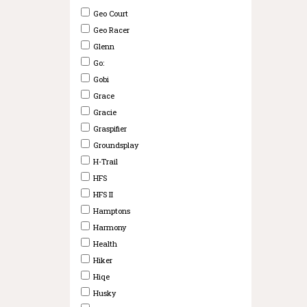
Geo Court
Geo Racer
Glenn
Go:
Gobi
Grace
Gracie
Graspifier
Groundsplay
H-Trail
HFS
HFS II
Hamptons
Harmony
Health
Hiker
Hiqe
Husky