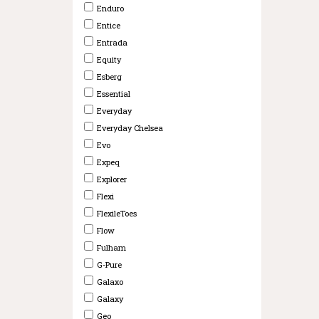
Enduro
Entice
Entrada
Equity
Esberg
Essential
Everyday
Everyday Chelsea
Evo
Expeq
Explorer
Flexi
FlexileToes
Flow
Fulham
G-Pure
Galaxo
Galaxy
Geo