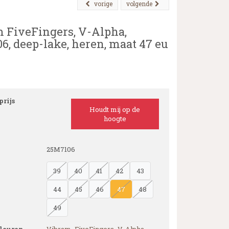
vorige
volgende
 FiveFingers, V-Alpha,
6, deep-lake, heren, maat 47 eu
rijs
Houdt mij op de
hoogte
25M7106
39
40
41
42
43
44
45
46
47
48
49