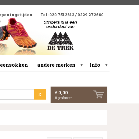
 openingstijden
Tel: 020 7512613 / 0229 272660
 teensokken
andere merken
Info
▼
▼
€ 0,00
X
0
producten