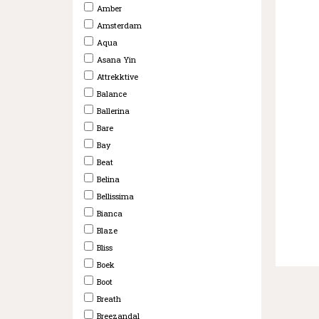
Amber
Amsterdam
Aqua
Asana Yin
Attrekktive
Balance
Ballerina
Bare
Bay
Beat
Belina
Bellissima
Bianca
Blaze
Bliss
Boek
Boot
Breath
Breezandal