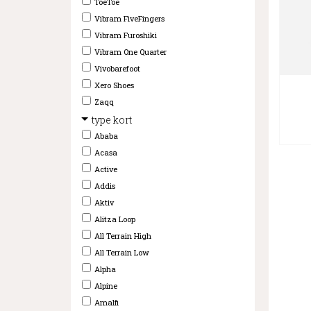
ToeToe
Vibram FiveFingers
Vibram Furoshiki
Vibram One Quarter
Vivobarefoot
Xero Shoes
Zaqq
type kort
Ababa
Acasa
Active
Addis
Aktiv
Alitza Loop
All Terrain High
All Terrain Low
Alpha
Alpine
Amalfi