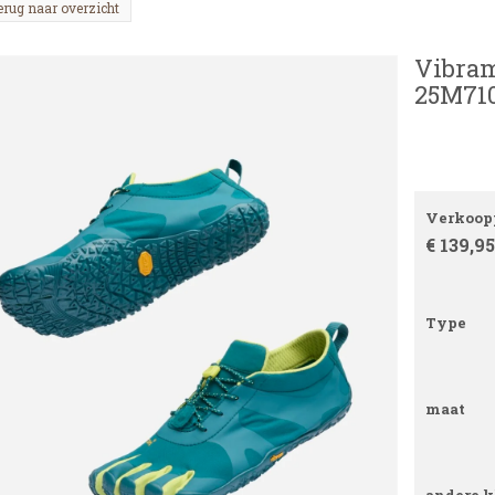
erug naar overzicht
Vibram
25M710
Verkoopp
€ 139,95
Type
maat