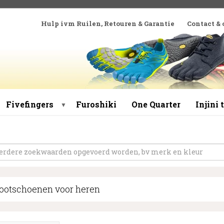
Hulp ivm Ruilen, Retouren & Garantie
Contact &
Fivefingers
Furoshiki
One Quarter
Injini
▼
ootschoenen voor heren