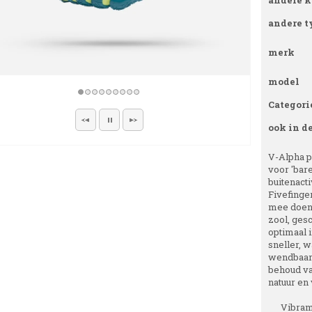
andere k
andere t
merk
model
Categori
ook in d
V-Alpha pa
voor 'bare
buitenact
Fivefinger
mee doen 
zool, ges
optimaal 
sneller, w
wendbaarh
behoud va
natuur en 
Vibram