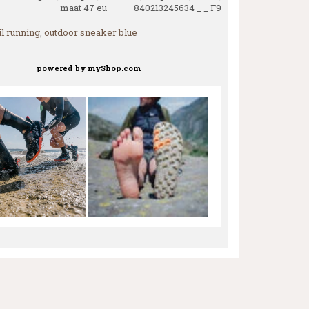
maat 47 eu 840213245634 _ _ F9
il running
,
outdoor
sneaker
blue
powered by
myShop.com