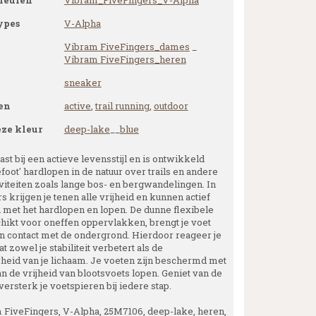
leuren
Vibram_FiveFingers_V-Alpha
ypes
V-Alpha
Vibram FiveFingers_dames
_
Vibram FiveFingers_heren
sneaker
en
active
,
trail running
,
outdoor
eze kleur
deep-lake
__
blue
st bij een actieve levensstijl en is ontwikkeld
foot' hardlopen in de natuur over trails en andere
iviteiten zoals lange bos- en bergwandelingen. In
s krijgen je tenen alle vrijheid en kunnen actief
met het hardlopen en lopen. De dunne flexibele
chikt voor oneffen oppervlakken, brengt je voet
in contact met de ondergrond. Hierdoor reageer je
at zowel je stabiliteit verbetert als de
eid van je lichaam. Je voeten zijn beschermd met
n de vrijheid van blootsvoets lopen. Geniet van de
versterk je voetspieren bij iedere stap.
 FiveFingers, V-Alpha, 25M7106, deep-lake, heren,