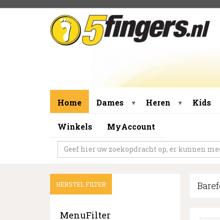
Home
Dames
Heren
Kids
▼
▼
Winkels
MyAccount
Baref
HERSTEL FILTER
MenuFilter