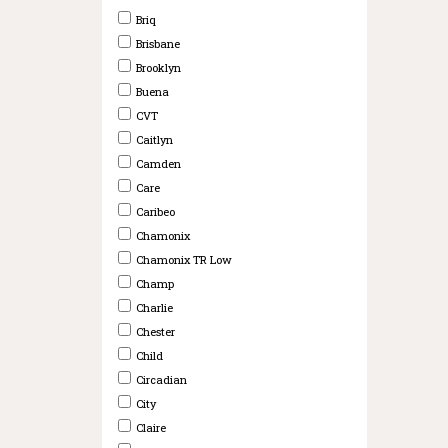
Briq
Brisbane
Brooklyn
Buena
CVT
Caitlyn
Camden
Care
Caribeo
Chamonix
Chamonix TR Low
Champ
Charlie
Chester
Child
Circadian
City
Claire