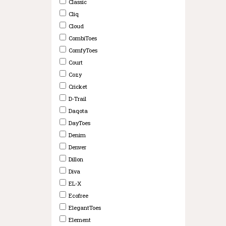
Classic
Cliq
Cloud
CombiToes
ComfyToes
Court
Cozy
Cricket
D-Trail
Daqota
DayToes
Denim
Denver
Dillon
Diva
EL-X
Ecofree
ElegantToes
Element