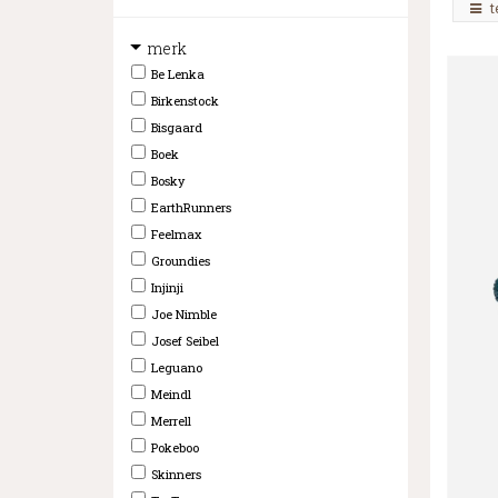
t
merk
Be Lenka
Birkenstock
Bisgaard
Boek
Bosky
EarthRunners
Feelmax
Groundies
Injinji
Joe Nimble
Josef Seibel
Leguano
Meindl
Merrell
Pokeboo
Skinners