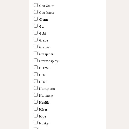
Geo Court
Geo Racer
Glenn
Go:
Gobi
Grace
Gracie
Graspifier
Groundsplay
H-Trail
HFS
HFS II
Hamptons
Harmony
Health
Hiker
Hiqe
Husky