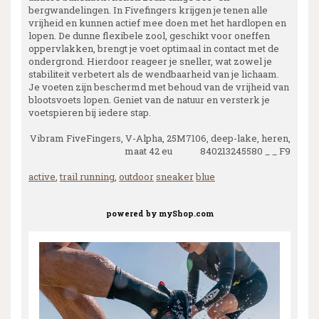
bergwandelingen. In Fivefingers krijgen je tenen alle
vrijheid en kunnen actief mee doen met het hardlopen en
lopen. De dunne flexibele zool, geschikt voor oneffen
oppervlakken, brengt je voet optimaal in contact met de
ondergrond. Hierdoor reageer je sneller, wat zowel je
stabiliteit verbetert als de wendbaarheid van je lichaam.
Je voeten zijn beschermd met behoud van de vrijheid van
blootsvoets lopen. Geniet van de natuur en versterk je
voetspieren bij iedere stap.
Vibram FiveFingers, V-Alpha, 25M7106, deep-lake, heren,
maat 42 eu 840213245580 _ _ F9
active
,
trail running
,
outdoor
sneaker
blue
powered by
myShop.com