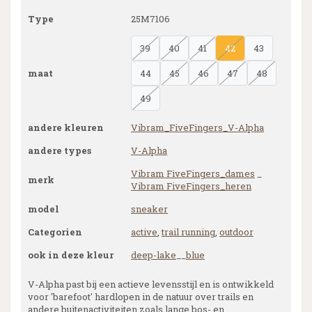
Type
25M7106
39
40
41
42
43
maat
44
45
46
47
48
49
andere kleuren
Vibram_FiveFingers_V-Alpha
andere types
V-Alpha
Vibram FiveFingers_dames
_
merk
Vibram FiveFingers_heren
model
sneaker
Categorien
active
,
trail running
,
outdoor
ook in deze kleur
deep-lake
__
blue
V-Alpha past bij een actieve levensstijl en is ontwikkeld
voor 'barefoot' hardlopen in de natuur over trails en
andere buitenactiviteiten zoals lange bos- en