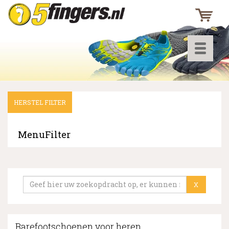
Toggle
navigati
HERSTEL FILTER
▼
▼
MenuFilter
▼
X
Barefootschoenen voor heren