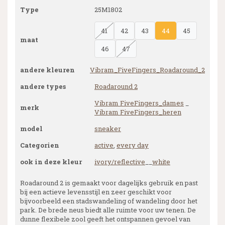
Type
25M1802
41
42
43
44
45
maat
46
47
andere kleuren
Vibram_FiveFingers_Roadaround_2
andere types
Roadaround 2
Vibram FiveFingers_dames
_
merk
Vibram FiveFingers_heren
model
sneaker
Categorien
active
,
every day
ook in deze kleur
ivory/reflective
__
white
Roadaround 2 is gemaakt voor dagelijks gebruik en past
bij een actieve levensstijl en zeer geschikt voor
bijvoorbeeld een stadswandeling of wandeling door het
park. De brede neus biedt alle ruimte voor uw tenen. De
dunne flexibele zool geeft het ontspannen gevoel van