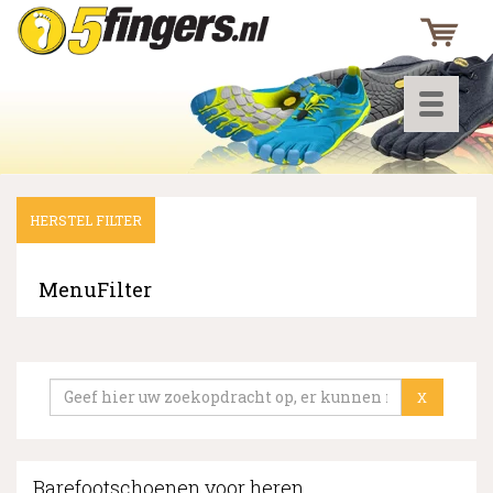
Toggle
navigati
HERSTEL FILTER
▼
▼
MenuFilter
▼
X
Barefootschoenen voor heren