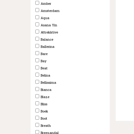
Amber
Amsterdam
Aqua
Asana Yin
Attrekktive
Balance
Ballerina
Bare
Bay
Beat
Belina
Bellissima
Bianca
Blaze
Bliss
Boek
Boot
Breath
Breezandal