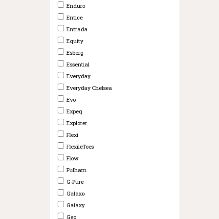
Enduro
Entice
Entrada
Equity
Esberg
Essential
Everyday
Everyday Chelsea
Evo
Expeq
Explorer
Flexi
FlexileToes
Flow
Fulham
G-Pure
Galaxo
Galaxy
Geo