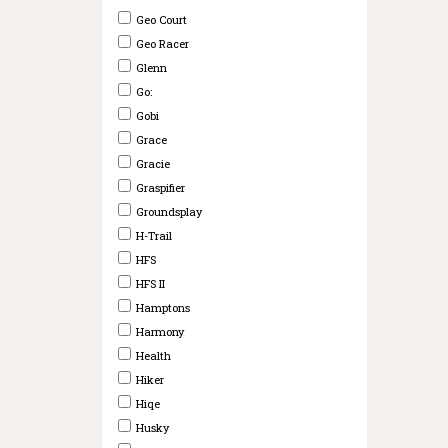
Geo Court
Geo Racer
Glenn
Go:
Gobi
Grace
Gracie
Graspifier
Groundsplay
H-Trail
HFS
HFS II
Hamptons
Harmony
Health
Hiker
Hiqe
Husky