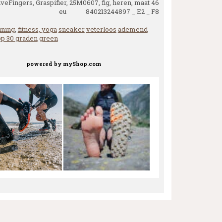
veFingers, Graspifier, 25M0607, fig, heren, maat 46
eu 840213244897 _ E2 _ F8
ining
,
fitness, yoga
sneaker
veterloos
ademend
p 30 graden
green
powered by
myShop.com