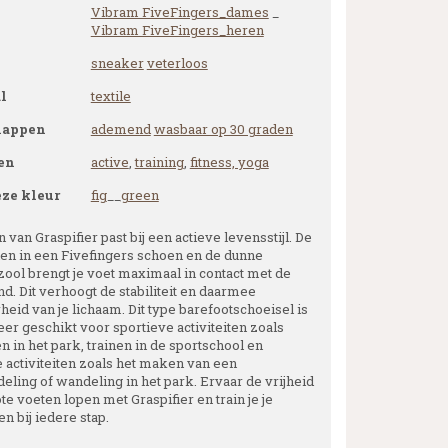
Vibram FiveFingers_dames
_
Vibram FiveFingers_heren
sneaker
veterloos
l
textile
happen
ademend
wasbaar op 30 graden
en
active
,
training
,
fitness, yoga
eze kleur
fig
__
green
 van Graspifier past bij een actieve levensstijl. De
nen in een Fivefingers schoen en de dunne
zool brengt je voet maximaal in contact met de
d. Dit verhoogt de stabiliteit en daarmee
eid van je lichaam. Dit type barefootschoeisel is
er geschikt voor sportieve activiteiten zoals
 in het park, trainen in de sportschool en
e activiteiten zoals het maken van een
eling of wandeling in het park. Ervaar de vrijheid
te voeten lopen met Graspifier en train je je
n bij iedere stap.