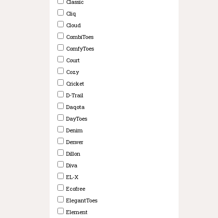
Classic
Cliq
Cloud
CombiToes
ComfyToes
Court
Cozy
Cricket
D-Trail
Daqota
DayToes
Denim
Denver
Dillon
Diva
EL-X
Ecofree
ElegantToes
Element