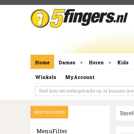
Home
Dames
Heren
Kids
▼
▼
Winkels
MyAccount
Baref
HERSTEL FILTER
MenuFilter