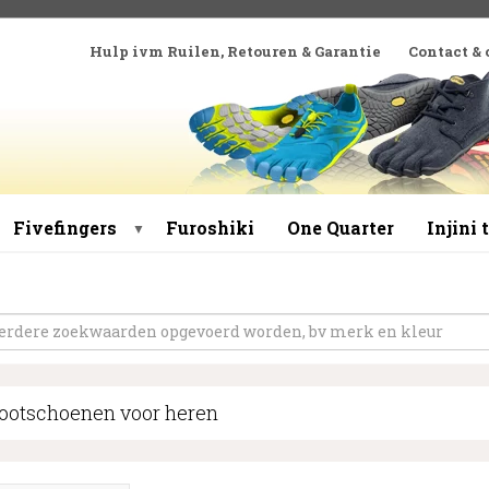
Hulp ivm Ruilen, Retouren & Garantie
Contact &
Fivefingers
Furoshiki
One Quarter
Injini
▼
ootschoenen voor heren