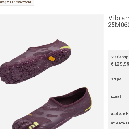
erug naar overzicht
Vibram
25M060
Verkoopp
€ 129,9
Type
maat
andere k
andere t