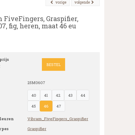
vorige
volgende
 FiveFingers, Graspifier,
7, fig, heren, maat 46 eu
rijs
BESTEL
5
25M0607
40
41
42
43
44
45
46
47
leuren
Vibram_FiveFingers_Graspifier
ypes
Graspifier