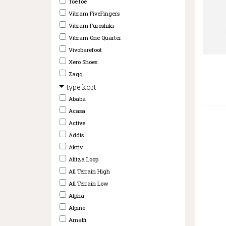
ToeToe
Vibram FiveFingers
Vibram Furoshiki
Vibram One Quarter
Vivobarefoot
Xero Shoes
Zaqq
type kort
Ababa
Acasa
Active
Addis
Aktiv
Alitza Loop
All Terrain High
All Terrain Low
Alpha
Alpine
Amalfi