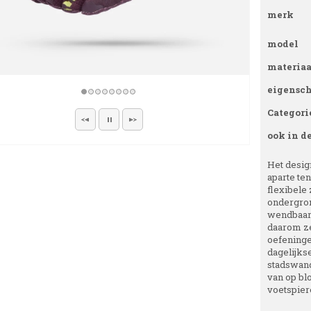
merk
model
materiaa
eigensc
Categori
ook in d
Het design
aparte te
flexibele 
ondergron
wendbaarh
daarom ze
oefeningen
dagelijks
stadswand
van op blo
voetspiere