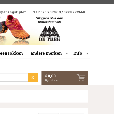
 openingstijden
Tel: 020 7512613 / 0229 272660
 teensokken
andere merken
Info
▼
▼
€ 0,00
X
0
producten