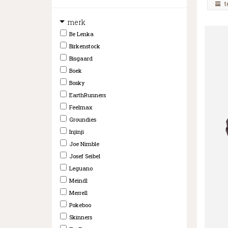
t
merk
Be Lenka
Birkenstock
Bisgaard
Boek
Bosky
EarthRunners
Feelmax
Groundies
Injinji
Joe Nimble
Josef Seibel
Leguano
Meindl
Merrell
Pokeboo
Skinners