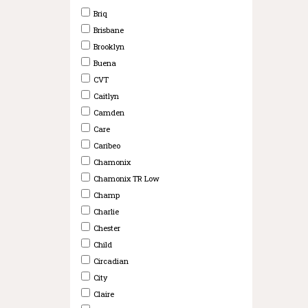
Briq
Brisbane
Brooklyn
Buena
CVT
Caitlyn
Camden
Care
Caribeo
Chamonix
Chamonix TR Low
Champ
Charlie
Chester
Child
Circadian
City
Claire