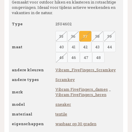
Gemaakt voor outdoor hiken en klauteren in rotsachtige
omgevingen. Ideaal voor tijdens actieve weekenden en
vakanties in de natuur.
Type
25U4602
35
36
37
38
39
maat
40
41
42
43
44
45
46
47
48
andere kleuren
Vibram_FiveFingers_Scramkey
andere types
Scramkey
Vibram FiveFingers_dames
_
merk
Vibram FiveFingers_heren
model
sneaker
materiaal
textile
eigenschappen
wasbaar op 30 graden