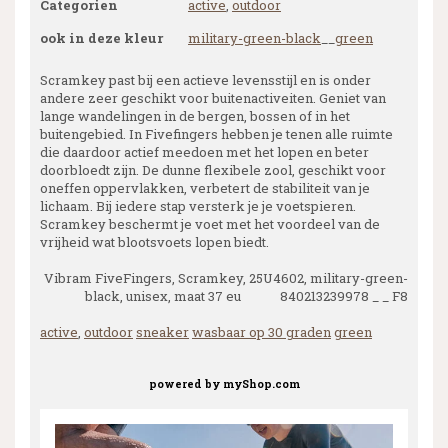
Categorien
active
,
outdoor
ook in deze kleur
military-green-black
__
green
Scramkey past bij een actieve levensstijl en is onder
andere zeer geschikt voor buitenactiveiten. Geniet van
lange wandelingen in de bergen, bossen of in het
buitengebied. In Fivefingers hebben je tenen alle ruimte
die daardoor actief meedoen met het lopen en beter
doorbloedt zijn. De dunne flexibele zool, geschikt voor
oneffen oppervlakken, verbetert de stabiliteit van je
lichaam. Bij iedere stap versterk je je voetspieren.
Scramkey beschermt je voet met het voordeel van de
vrijheid wat blootsvoets lopen biedt.
Vibram FiveFingers, Scramkey, 25U4602, military-green-
black, unisex, maat 37 eu 840213239978 _ _ F8
active
,
outdoor
sneaker
wasbaar op 30 graden
green
powered by
myShop.com