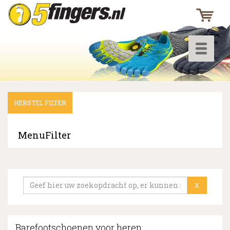
Toggle
navigati
HERSTEL FILTER
▼
▼
MenuFilter
▼
X
Barefootschoenen voor heren