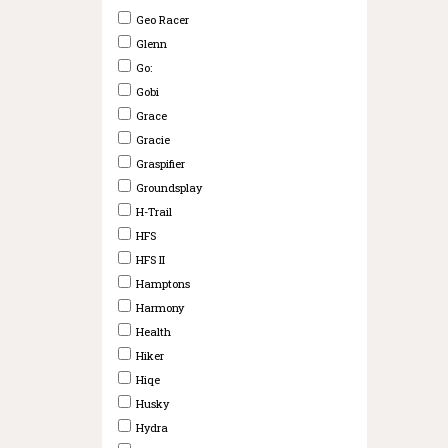
Geo Racer
Glenn
Go:
Gobi
Grace
Gracie
Graspifier
Groundsplay
H-Trail
HFS
HFS II
Hamptons
Harmony
Health
Hiker
Hiqe
Husky
Hydra