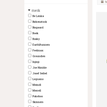
t
merk
Be Lenka
Birkenstock
Bisgaard
Boek
Bosky
EarthRunners
Feelmax
Groundies
Injinji
Joe Nimble
Josef Seibel
Leguano
Meindl
Merrell
Pokeboo
Skinners