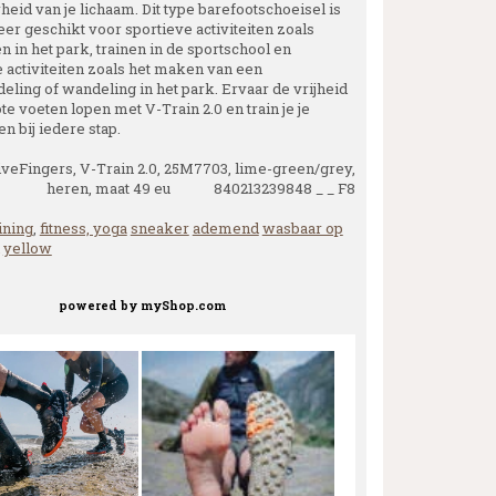
eid van je lichaam. Dit type barefootschoeisel is
er geschikt voor sportieve activiteiten zoals
 in het park, trainen in de sportschool en
e activiteiten zoals het maken van een
eling of wandeling in het park. Ervaar de vrijheid
te voeten lopen met V-Train 2.0 en train je je
n bij iedere stap.
veFingers, V-Train 2.0, 25M7703, lime-green/grey,
heren, maat 49 eu 840213239848 _ _ F8
ining
,
fitness, yoga
sneaker
ademend
wasbaar op
yellow
powered by
myShop.com