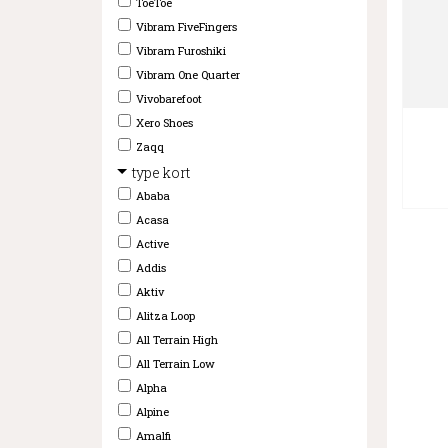
ToeToe
Vibram FiveFingers
Vibram Furoshiki
Vibram One Quarter
Vivobarefoot
Xero Shoes
Zaqq
type kort
Ababa
Acasa
Active
Addis
Aktiv
Alitza Loop
All Terrain High
All Terrain Low
Alpha
Alpine
Amalfi