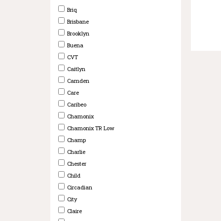
Briq
Brisbane
Brooklyn
Buena
CVT
Caitlyn
Camden
Care
Caribeo
Chamonix
Chamonix TR Low
Champ
Charlie
Chester
Child
Circadian
City
Claire