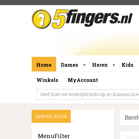
Home
Dames
Heren
Kids
▼
▼
Winkels
MyAccount
Baref
HERSTEL FILTER
MenuFilter