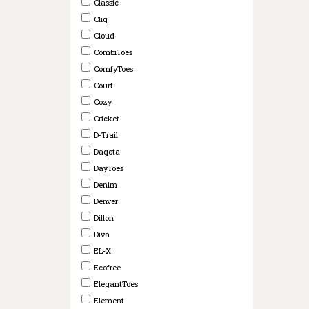
Classic
Cliq
Cloud
CombiToes
ComfyToes
Court
Cozy
Cricket
D-Trail
Daqota
DayToes
Denim
Denver
Dillon
Diva
EL-X
Ecofree
ElegantToes
Element