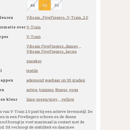
48
49
50
leuren
Vibram_FiveFingers_V-Train_2.0
ormatie over
V-Train
ypes
V-Train
Vibram FiveFingers_dames
_
Vibram FiveFingers_heren
sneaker
l
textile
happen
ademend
wasbaar op 30 graden
en
active
,
training
,
fitness, yoga
eze kleur
lime-green/grey
__
yellow
 van V-Train 2.0 past bij een actieve levensstijl. De
nen in een Fivefingers schoen en de dunne
zool brengt je voet maximaal in contact met de
d. Dit verhoogt de stabiliteit en daarmee