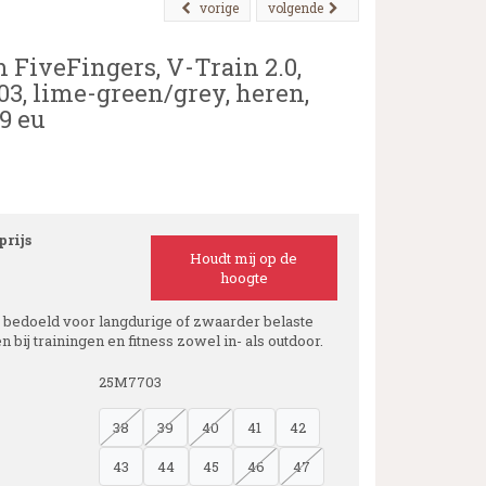
vorige
volgende
 FiveFingers, V-Train 2.0,
3, lime-green/grey, heren,
9 eu
rijs
Houdt mij op de
hoogte
s bedoeld voor langdurige of zwaarder belaste
 bij trainingen en fitness zowel in- als outdoor.
25M7703
38
39
40
41
42
43
44
45
46
47