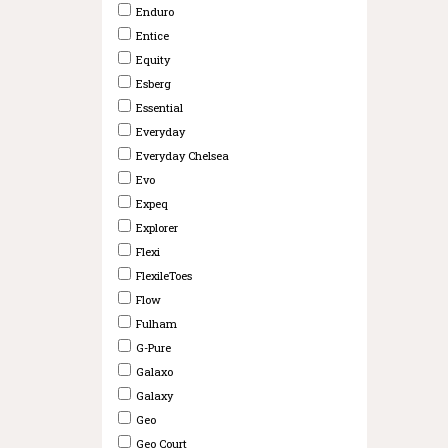
Enduro
Entice
Equity
Esberg
Essential
Everyday
Everyday Chelsea
Evo
Expeq
Explorer
Flexi
FlexileToes
Flow
Fulham
G-Pure
Galaxo
Galaxy
Geo
Geo Court