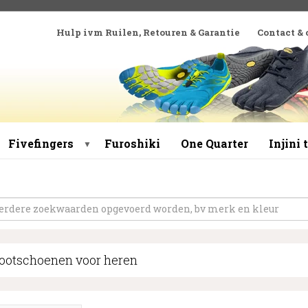
Hulp ivm Ruilen, Retouren & Garantie
Contact &
Fivefingers
Furoshiki
One Quarter
Injini
▼
ootschoenen voor heren