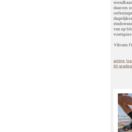
wendbaarh
daarom ze
oefeningen
dagelijks
stadswand
van op blo
voetspiere
Vibram Fi
active
,
tra
30 graden