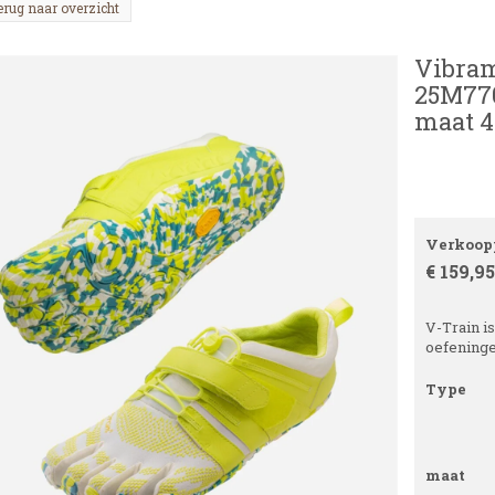
erug naar overzicht
Vibram
25M770
maat 4
Verkoopp
€ 159,95
V-Train i
oefeningen
Type
maat