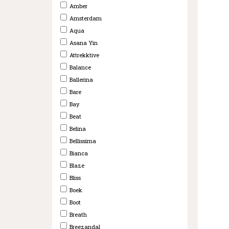
Amber
Amsterdam
Aqua
Asana Yin
Attrekktive
Balance
Ballerina
Bare
Bay
Beat
Belina
Bellissima
Bianca
Blaze
Bliss
Boek
Boot
Breath
Breezandal