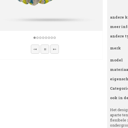
andere k
meer inf
andere t
merk
model
materiaa
eigensc
Categori
ook in d
Het design
aparte te
flexibele 
ondergron