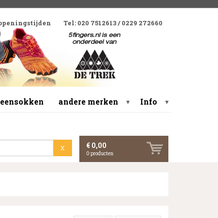
 openingstijden
Tel: 020 7512613 / 0229 272660
 teensokken
andere merken
Info
▼
▼
€ 0,00
X
0
producten