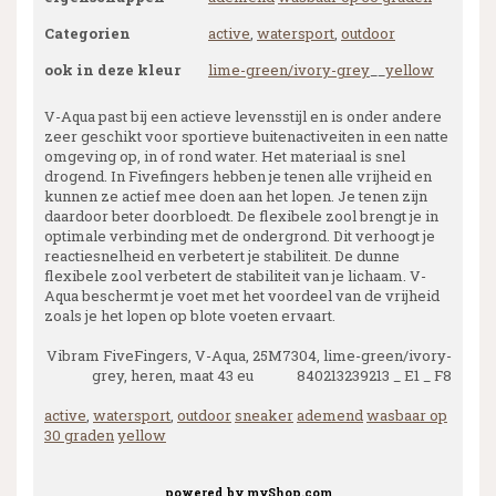
Categorien
active
,
watersport
,
outdoor
ook in deze kleur
lime-green/ivory-grey
__
yellow
V-Aqua past bij een actieve levensstijl en is onder andere
zeer geschikt voor sportieve buitenactiveiten in een natte
omgeving op, in of rond water. Het materiaal is snel
drogend. In Fivefingers hebben je tenen alle vrijheid en
kunnen ze actief mee doen aan het lopen. Je tenen zijn
daardoor beter doorbloedt. De flexibele zool brengt je in
optimale verbinding met de ondergrond. Dit verhoogt je
reactiesnelheid en verbetert je stabiliteit. De dunne
flexibele zool verbetert de stabiliteit van je lichaam. V-
Aqua beschermt je voet met het voordeel van de vrijheid
zoals je het lopen op blote voeten ervaart.
Vibram FiveFingers, V-Aqua, 25M7304, lime-green/ivory-
grey, heren, maat 43 eu 840213239213 _ E1 _ F8
active
,
watersport
,
outdoor
sneaker
ademend
wasbaar op
30 graden
yellow
powered by
myShop.com