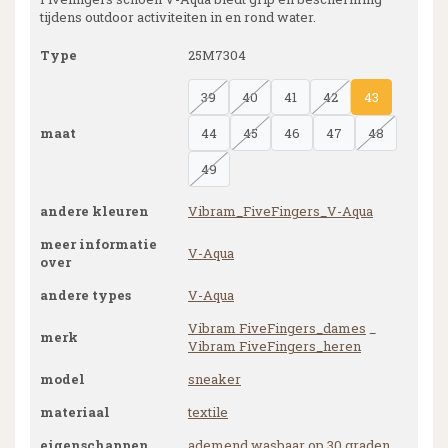
tijdens outdoor activiteiten in en rond water.
Type
25M7304
39
40
41
42
43
maat
44
45
46
47
48
49
andere kleuren
Vibram_FiveFingers_V-Aqua
meer informatie
V-Aqua
over
andere types
V-Aqua
Vibram FiveFingers_dames
_
merk
Vibram FiveFingers_heren
model
sneaker
materiaal
textile
eigenschappen
ademend
wasbaar op 30 graden