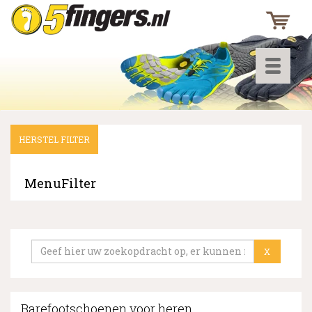
Toggle
navigati
HERSTEL FILTER
▼
▼
MenuFilter
▼
X
Barefootschoenen voor heren