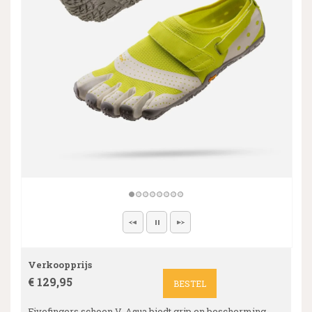
Verkoopprijs
€ 129,95
BESTEL
Fivefingers schoen V-Aqua biedt grip en bescherming