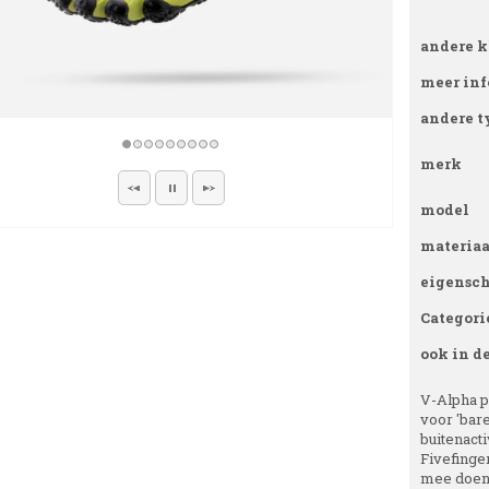
andere k
meer inf
andere t
merk
model
materiaa
eigensc
Categori
ook in d
V-Alpha pa
voor 'bare
buitenact
Fivefinger
mee doen 