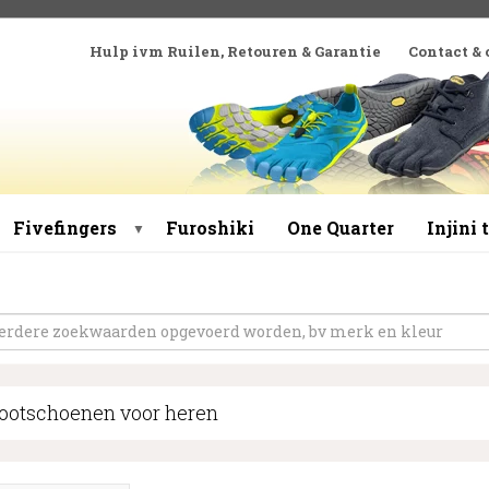
Hulp ivm Ruilen, Retouren & Garantie
Contact &
Fivefingers
Furoshiki
One Quarter
Injini
▼
ootschoenen voor heren