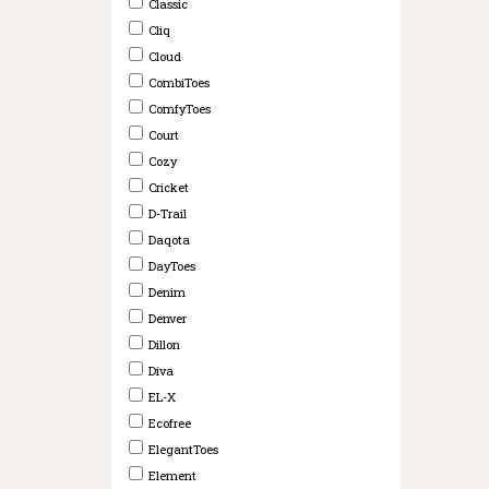
Classic
Cliq
Cloud
CombiToes
ComfyToes
Court
Cozy
Cricket
D-Trail
Daqota
DayToes
Denim
Denver
Dillon
Diva
EL-X
Ecofree
ElegantToes
Element