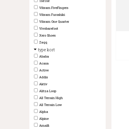
ToeToe
Vibram FiveFingers
Vibram Furoshiki
Vibram One Quarter
Vivobarefoot
Xero Shoes
Zaqq
type kort
Ababa
Acasa
Active
Addis
Aktiv
Alitza Loop
All Terrain High
All Terrain Low
Alpha
Alpine
Amalfi