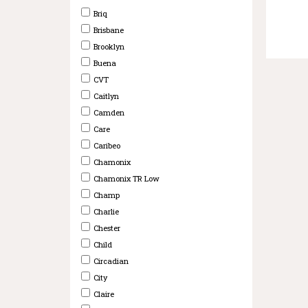
Briq
Brisbane
Brooklyn
Buena
CVT
Caitlyn
Camden
Care
Caribeo
Chamonix
Chamonix TR Low
Champ
Charlie
Chester
Child
Circadian
City
Claire