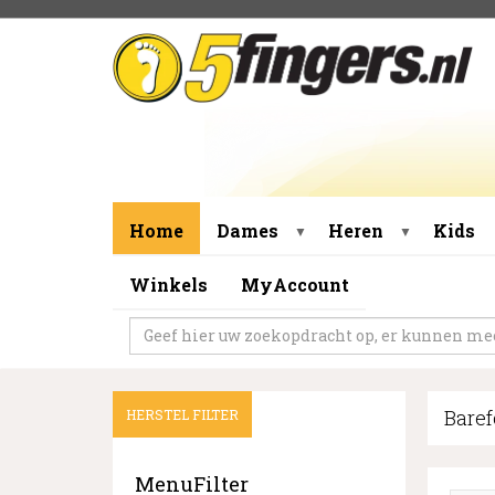
Home
Dames
Heren
Kids
▼
▼
Winkels
MyAccount
Baref
HERSTEL FILTER
MenuFilter