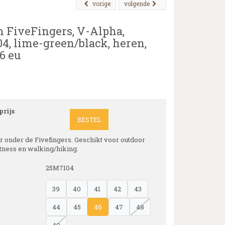
vorige
volgende
 FiveFingers, V-Alpha,
4, lime-green/black, heren,
6 eu
rijs
BESTEL
r onder de Fivefingers. Geschikt voor outdoor
itness en walking/hiking.
25M7104
39
40
41
42
43
44
45
46
47
48