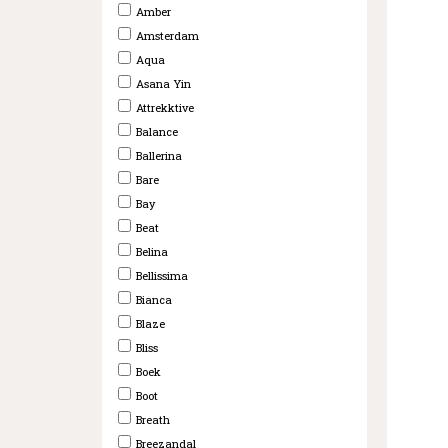
Amber
Amsterdam
Aqua
Asana Yin
Attrekktive
Balance
Ballerina
Bare
Bay
Beat
Belina
Bellissima
Bianca
Blaze
Bliss
Boek
Boot
Breath
Breezandal