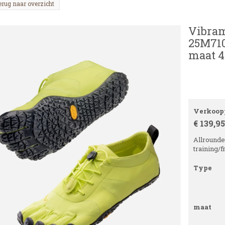
erug naar overzicht
Vibram
25M710
maat 4
Verkoopp
€ 139,95
Allrounde
training/f
Type
maat