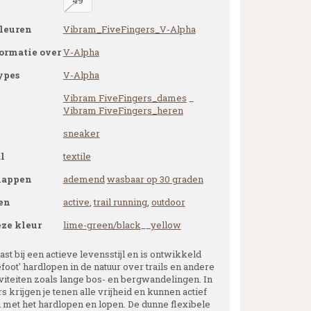
49
leuren
Vibram_FiveFingers_V-Alpha
ormatie over
V-Alpha
ypes
V-Alpha
Vibram FiveFingers_dames
_
Vibram FiveFingers_heren
sneaker
l
textile
happen
ademend
wasbaar op 30 graden
en
active
,
trail running
,
outdoor
eze kleur
lime-green/black
__
yellow
st bij een actieve levensstijl en is ontwikkeld
foot' hardlopen in de natuur over trails en andere
iviteiten zoals lange bos- en bergwandelingen. In
s krijgen je tenen alle vrijheid en kunnen actief
met het hardlopen en lopen. De dunne flexibele