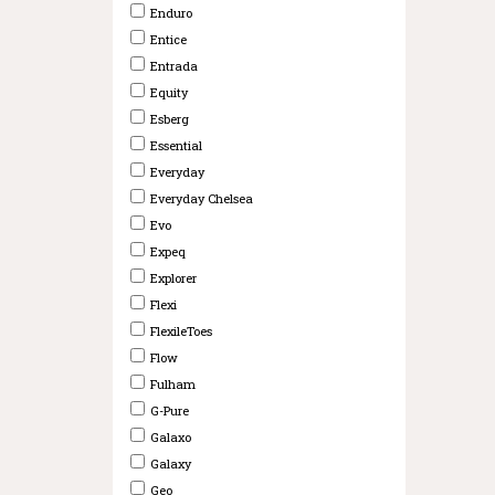
Enduro
Entice
Entrada
Equity
Esberg
Essential
Everyday
Everyday Chelsea
Evo
Expeq
Explorer
Flexi
FlexileToes
Flow
Fulham
G-Pure
Galaxo
Galaxy
Geo