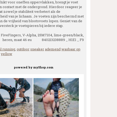
chikt voor oneffen oppervlakken, brengt je voet
in contact met de ondergrond. Hierdoor reageer je
at zowel je stabiliteit verbetert als de
eid van je lichaam. Je voeten zijn beschermd met
n de vrijheid van blootsvoets lopen. Geniet van de
versterk je voetspieren bij iedere stap.
FiveFingers, V-Alpha, 25M7104, lime-green/black,
heren, maat 46 eu 840213238889 _ H1E1 _ F9
il running
,
outdoor
sneaker
ademend
wasbaar op
yellow
powered by
myShop.com