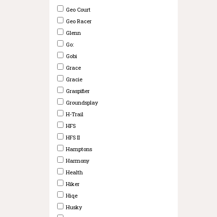
Geo Court
Geo Racer
Glenn
Go:
Gobi
Grace
Gracie
Graspifier
Groundsplay
H-Trail
HFS
HFS II
Hamptons
Harmony
Health
Hiker
Hiqe
Husky