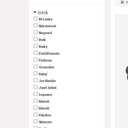
t
merk
Be Lenka
Birkenstock
Bisgaard
Boek
Bosky
EarthRunners
Feelmax
Groundies
Injinji
Joe Nimble
Josef Seibel
Leguano
Meindl
Merrell
Pokeboo
Skinners