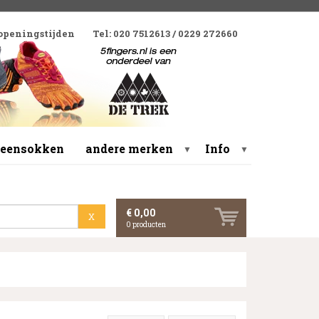
 openingstijden
Tel: 020 7512613 / 0229 272660
 teensokken
andere merken
Info
▼
▼
€ 0,00
X
0
producten