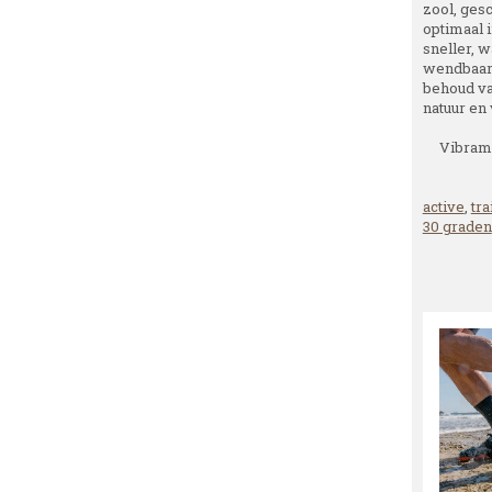
zool, ges
optimaal 
sneller, w
wendbaarh
behoud va
natuur en 
Vibram 
active
,
tra
30 graden