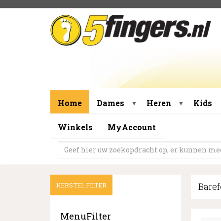
Home
Dames
Heren
Kids
▼
▼
Winkels
MyAccount
Baref
HERSTEL FILTER
MenuFilter