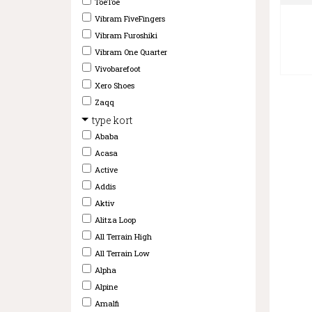
ToeToe
Vibram FiveFingers
Vibram Furoshiki
Vibram One Quarter
Vivobarefoot
Xero Shoes
Zaqq
type kort
Ababa
Acasa
Active
Addis
Aktiv
Alitza Loop
All Terrain High
All Terrain Low
Alpha
Alpine
Amalfi