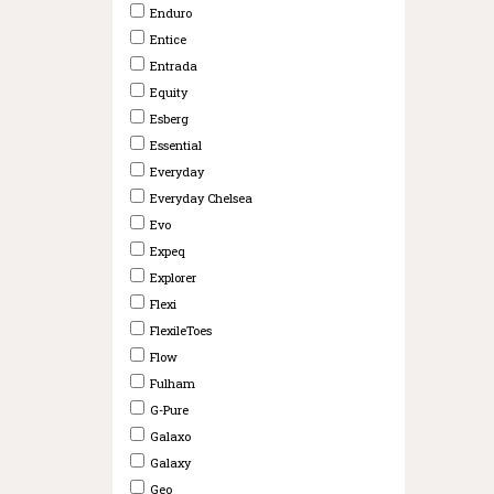
Enduro
Entice
Entrada
Equity
Esberg
Essential
Everyday
Everyday Chelsea
Evo
Expeq
Explorer
Flexi
FlexileToes
Flow
Fulham
G-Pure
Galaxo
Galaxy
Geo