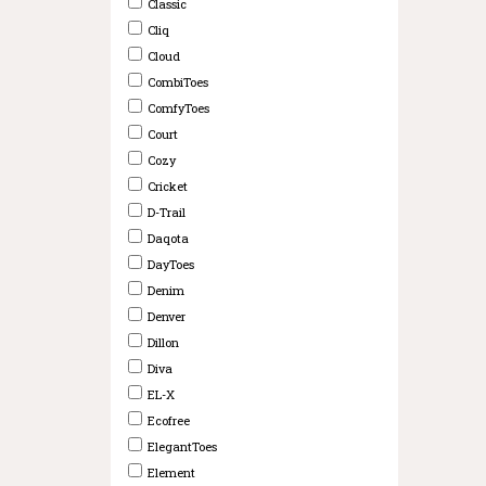
Classic
Cliq
Cloud
CombiToes
ComfyToes
Court
Cozy
Cricket
D-Trail
Daqota
DayToes
Denim
Denver
Dillon
Diva
EL-X
Ecofree
ElegantToes
Element