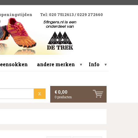
 openingstijden
Tel: 020 7512613 / 0229 272660
 teensokken
andere merken
Info
▼
▼
€ 0,00
X
0
producten