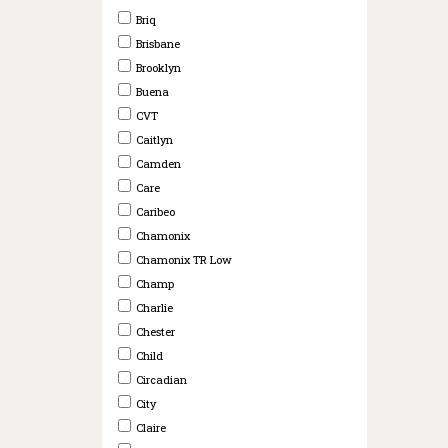
Briq
Brisbane
Brooklyn
Buena
CVT
Caitlyn
Camden
Care
Caribeo
Chamonix
Chamonix TR Low
Champ
Charlie
Chester
Child
Circadian
City
Claire