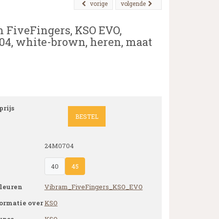
vorige
volgende
 FiveFingers, KSO EVO,
4, white-brown, heren, maat
rijs
BESTEL
24M0704
40
45
leuren
Vibram_FiveFingers_KSO_EVO
ormatie over
KSO