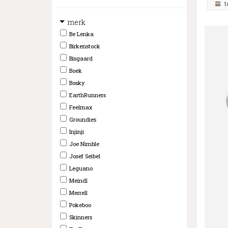
t
merk
Be Lenka
Birkenstock
Bisgaard
Boek
Bosky
EarthRunners
Feelmax
Groundies
Injinji
Joe Nimble
Josef Seibel
Leguano
Meindl
Merrell
Pokeboo
Skinners