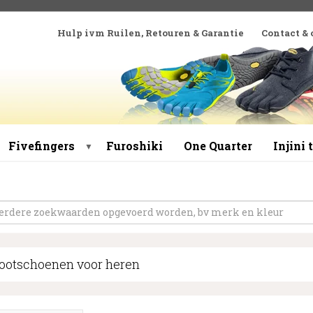
Hulp ivm Ruilen, Retouren & Garantie
Contact &
Fivefingers
Furoshiki
One Quarter
Injini
▼
ootschoenen voor heren