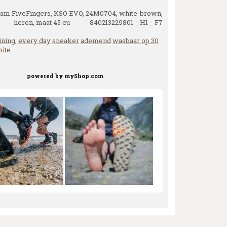
am FiveFingers, KSO EVO, 24M0704, white-brown,
heren, maat 45 eu 840213229801 _ H1 _ F7
ining
,
every day
sneaker
ademend
wasbaar op 30
ite
powered by
myShop.com