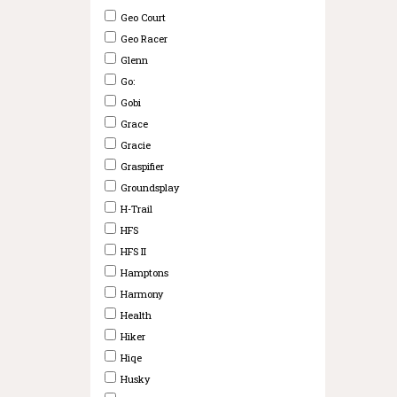
Geo Court
Geo Racer
Glenn
Go:
Gobi
Grace
Gracie
Graspifier
Groundsplay
H-Trail
HFS
HFS II
Hamptons
Harmony
Health
Hiker
Hiqe
Husky