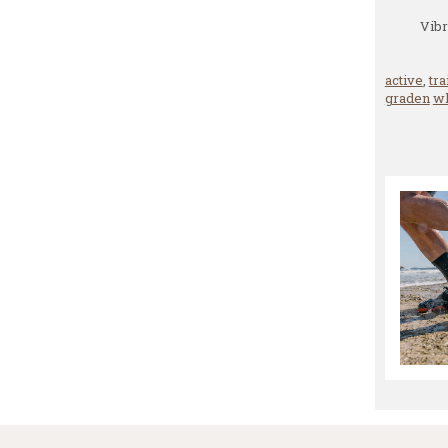
Vibr
active
,
tra
graden
wh