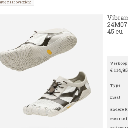
erug naar overzicht
Vibram
24M070
45 eu
Verkoopp
€ 114,95
Type
maat
andere k
meer inf