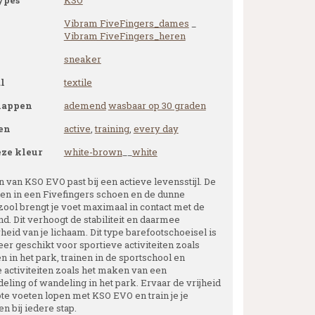
ypes
KSO
Vibram FiveFingers_dames
_
Vibram FiveFingers_heren
sneaker
l
textile
happen
ademend
wasbaar op 30 graden
en
active
,
training
,
every day
eze kleur
white-brown
__
white
 van KSO EVO past bij een actieve levensstijl. De
nen in een Fivefingers schoen en de dunne
zool brengt je voet maximaal in contact met de
d. Dit verhoogt de stabiliteit en daarmee
eid van je lichaam. Dit type barefootschoeisel is
er geschikt voor sportieve activiteiten zoals
 in het park, trainen in de sportschool en
e activiteiten zoals het maken van een
eling of wandeling in het park. Ervaar de vrijheid
ote voeten lopen met KSO EVO en train je je
n bij iedere stap.