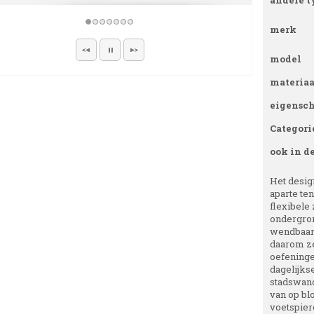
andere t
merk
model
materiaa
eigensc
Categori
ook in d
Het design
aparte te
flexibele 
ondergron
wendbaarh
daarom ze
oefeningen
dagelijks
stadswand
van op bl
voetspiere