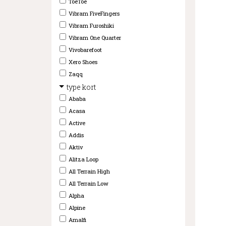
ToeToe
Vibram FiveFingers
Vibram Furoshiki
Vibram One Quarter
Vivobarefoot
Xero Shoes
Zaqq
type kort
Ababa
Acasa
Active
Addis
Aktiv
Alitza Loop
All Terrain High
All Terrain Low
Alpha
Alpine
Amalfi