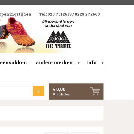
 openingstijden
Tel: 020 7512613 / 0229 272660
 teensokken
andere merken
Info
▼
▼
€ 0,00
X
0
producten