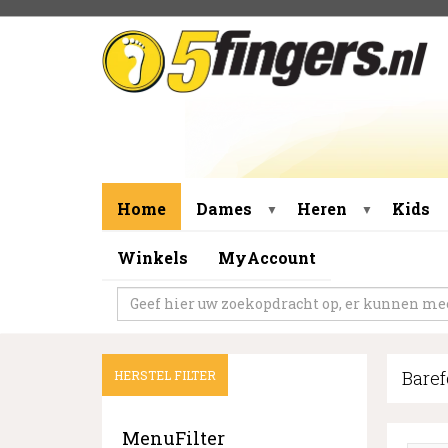
Home
Dames
Heren
Kids
▼
▼
Winkels
MyAccount
Baref
HERSTEL FILTER
MenuFilter