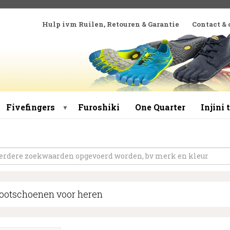
Hulp ivm Ruilen, Retouren & Garantie
Contact &
Fivefingers
Furoshiki
One Quarter
Injini
▼
ootschoenen voor heren