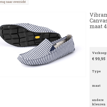
erug naar overzicht
Vibram
Canvas
maat 4
Verkoopp
€ 99,95
Type
maat
andere
kleuren