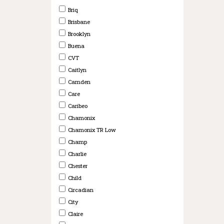
Briq
Brisbane
Brooklyn
Buena
CVT
Caitlyn
Camden
Care
Caribeo
Chamonix
Chamonix TR Low
Champ
Charlie
Chester
Child
Circadian
City
Claire