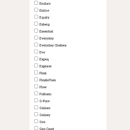
Enduro
Entice
Equity
Esberg
Essential
Everyday
Everyday Chelsea
Evo
Expeq
Explorer
Flexi
FlexileToes
Flow
Fulham
G-Pure
Galaxo
Galaxy
Geo
Geo Court