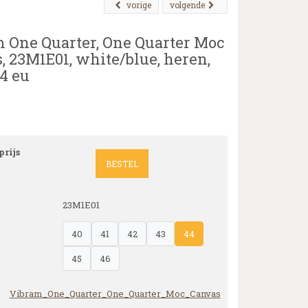
vorige
volgende
 One Quarter, One Quarter Moc
, 23M1E01, white/blue, heren,
4 eu
rijs
BESTEL
23M1E01
40
41
42
43
44
45
46
Vibram_One_Quarter_One_Quarter_Moc_Canvas