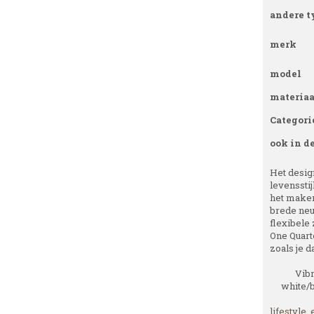
andere t
merk
model
materiaa
Categori
ook in d
Het desig
levensstij
het maken
brede neu
flexibele
One Quart
zoals je d
Vibr
white/
lifestyle
,