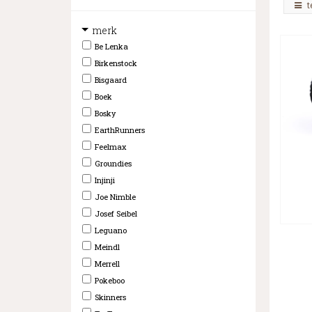
t
merk
Be Lenka
Birkenstock
Bisgaard
Boek
Bosky
EarthRunners
Feelmax
Groundies
Injinji
Joe Nimble
Josef Seibel
Leguano
Meindl
Merrell
Pokeboo
Skinners