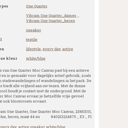
ypes
One Quarter
Vibram One Quarter_dames
_
Vibram One Quarter_heren
sneaker
l
textile
en
lifestyle
,
every day
,
active
eze kleur
white/blue
n van One Quarter Moc Canvas past bij een actieve
l en is gemaakt voor dagelijks actief gebruik, zoals
 stadswandelingen of wandelingen in het park. De
s biedt alle vrijheid aan uw tenen. Met de dunne
 zool houdt je contact met de ondergrond. Met de
er Moc Canvas ervaar je hetzelfde vrije gevoel
at ook blootsvoets ervaart.
am One Quarter, One Quarter Moc Canvas, 23M1E01,
blue, heren, maat 44 eu 840213224875 _ E3 _ F1
every day
,
active
sneaker
white/blue