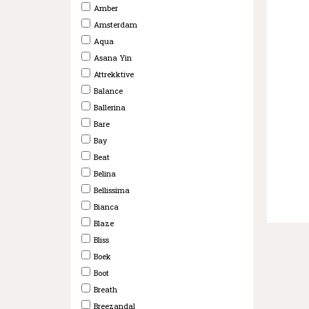
Amber
Amsterdam
Aqua
Asana Yin
Attrekktive
Balance
Ballerina
Bare
Bay
Beat
Belina
Bellissima
Bianca
Blaze
Bliss
Boek
Boot
Breath
Breezandal