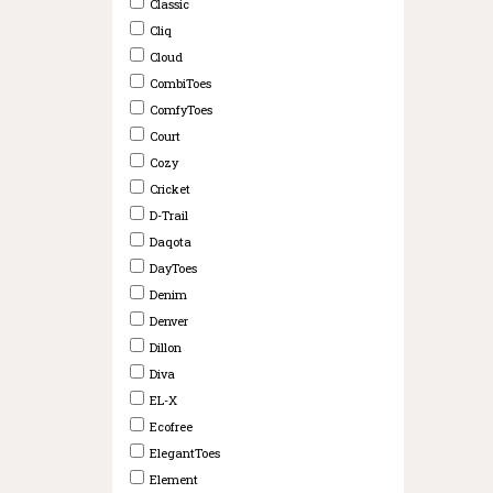
Classic
Cliq
Cloud
CombiToes
ComfyToes
Court
Cozy
Cricket
D-Trail
Daqota
DayToes
Denim
Denver
Dillon
Diva
EL-X
Ecofree
ElegantToes
Element