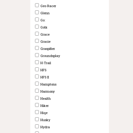
Geo Racer
Glenn
Go:
Gobi
Grace
Gracie
Graspifier
Groundsplay
H-Trail
HFS
HFS II
Hamptons
Harmony
Health
Hiker
Hiqe
Husky
Hydra