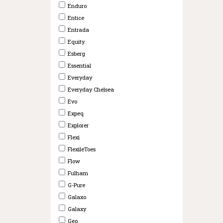
Enduro
Entice
Entrada
Equity
Esberg
Essential
Everyday
Everyday Chelsea
Evo
Expeq
Explorer
Flexi
FlexileToes
Flow
Fulham
G-Pure
Galaxo
Galaxy
Geo