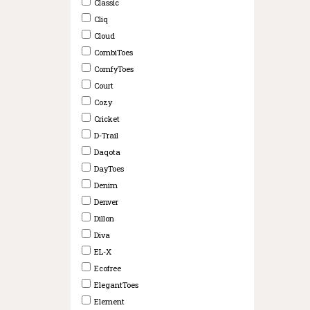
Classic
Cliq
Cloud
CombiToes
ComfyToes
Court
Cozy
Cricket
D-Trail
Daqota
DayToes
Denim
Denver
Dillon
Diva
EL-X
Ecofree
ElegantToes
Element