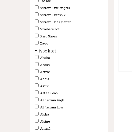
ToeToe
Vibram FiveFingers
Vibram Furoshiki
Vibram One Quarter
Vivobarefoot
Xero Shoes
Zaqq
type kort
Ababa
Acasa
Active
Addis
Aktiv
Alitza Loop
All Terrain High
All Terrain Low
Alpha
Alpine
Amalfi