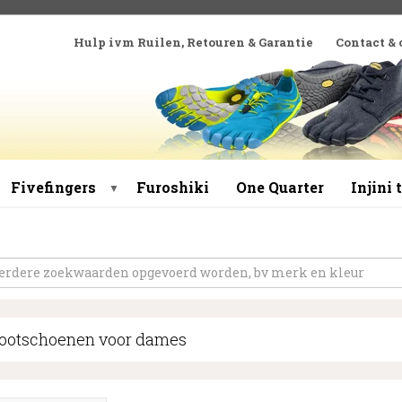
Hulp ivm Ruilen, Retouren & Garantie
Contact &
Fivefingers
Furoshiki
One Quarter
Injini
▼
footschoenen voor dames