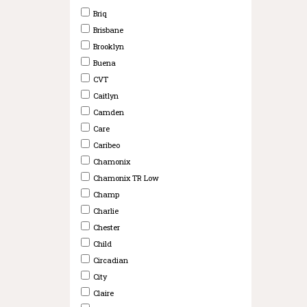
Briq
Brisbane
Brooklyn
Buena
CVT
Caitlyn
Camden
Care
Caribeo
Chamonix
Chamonix TR Low
Champ
Charlie
Chester
Child
Circadian
City
Claire