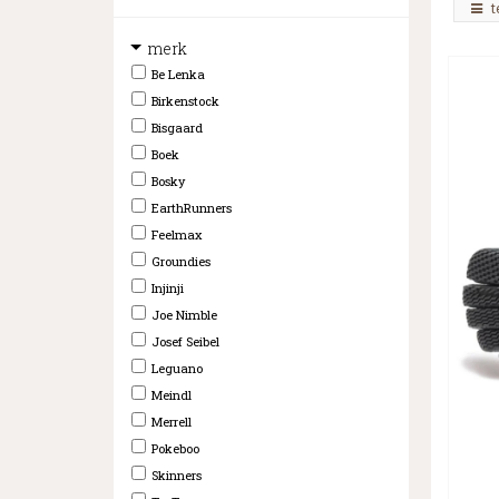
t
merk
Be Lenka
Birkenstock
Bisgaard
Boek
Bosky
EarthRunners
Feelmax
Groundies
Injinji
Joe Nimble
Josef Seibel
Leguano
Meindl
Merrell
Pokeboo
Skinners