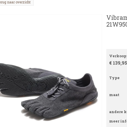
erug naar overzicht
Vibram
21W950
Verkoopp
€ 139,95
Type
maat
andere k
meer inf