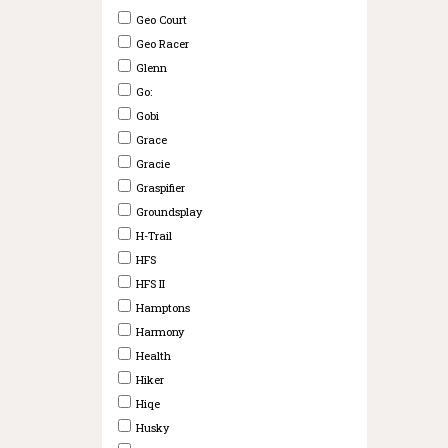
Geo Court
Geo Racer
Glenn
Go:
Gobi
Grace
Gracie
Graspifier
Groundsplay
H-Trail
HFS
HFS II
Hamptons
Harmony
Health
Hiker
Hiqe
Husky