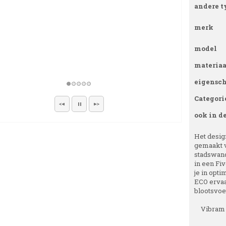
andere t
merk
model
materiaa
eigensc
Categori
ook in d
Het design
gemaakt v
stadswand
in een Fi
je in opt
ECO ervaar
blootsvoet
Vibram 