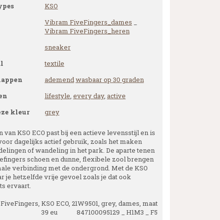
ypes
KSO
Vibram FiveFingers_dames
_
Vibram FiveFingers_heren
sneaker
l
textile
happen
ademend
wasbaar op 30 graden
en
lifestyle
,
every day
,
active
eze kleur
grey
 van KSO ECO past bij een actieve levensstijl en is
oor dagelijks actief gebruik, zoals het maken
elingen of wandeling in het park. De aparte tenen
vefingers schoen en dunne, flexibele zool brengen
imale verbinding met de ondergrond. Met de KSO
 je hetzelfde vrije gevoel zoals je dat ook
s ervaart.
FiveFingers, KSO ECO, 21W9501, grey, dames, maat
39 eu 847100095129 _ H1M3 _ F5