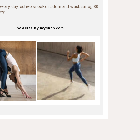
every day
,
active
sneaker
ademend
wasbaar op 30
ey
powered by
myShop.com