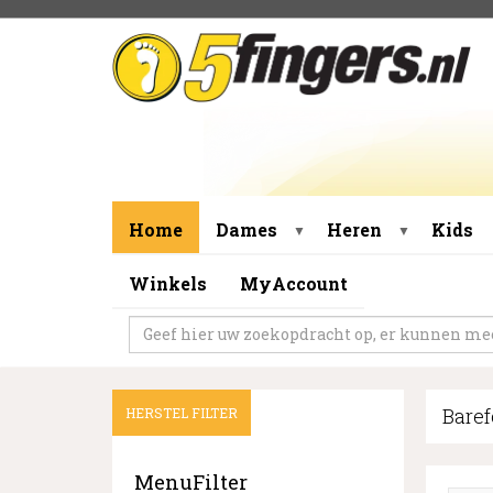
Home
Dames
Heren
Kids
▼
▼
Winkels
MyAccount
Bare
HERSTEL FILTER
MenuFilter