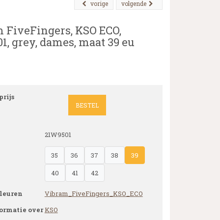
vorige
volgende
 FiveFingers, KSO ECO,
1, grey, dames, maat 39 eu
rijs
BESTEL
21W9501
35
36
37
38
39
40
41
42
leuren
Vibram_FiveFingers_KSO_ECO
ormatie over
KSO