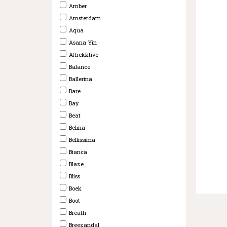
Amber
Amsterdam
Aqua
Asana Yin
Attrekktive
Balance
Ballerina
Bare
Bay
Beat
Belina
Bellissima
Bianca
Blaze
Bliss
Boek
Boot
Breath
Breezandal