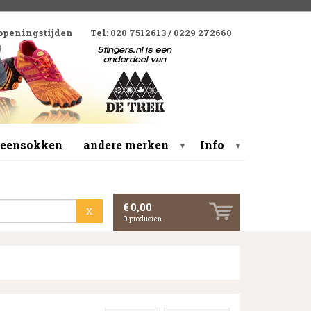
 openingstijden
Tel: 020 7512613 / 0229 272660
 teensokken
andere merken
Info
▼
▼
€ 0,00
X
0
producten