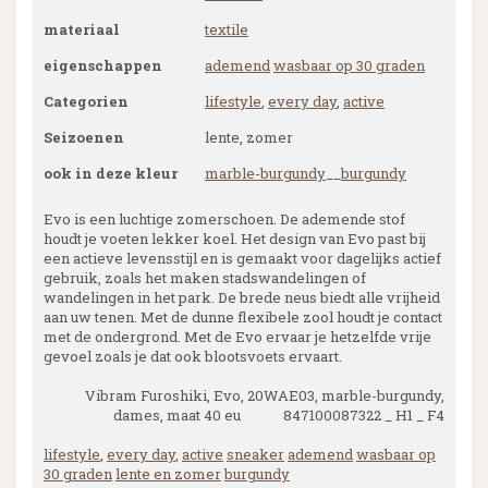
materiaal
textile
eigenschappen
ademend
wasbaar op 30 graden
Categorien
lifestyle
,
every day
,
active
Seizoenen
lente, zomer
ook in deze kleur
marble-burgundy
__
burgundy
Evo is een luchtige zomerschoen. De ademende stof
houdt je voeten lekker koel. Het design van Evo past bij
een actieve levensstijl en is gemaakt voor dagelijks actief
gebruik, zoals het maken stadswandelingen of
wandelingen in het park. De brede neus biedt alle vrijheid
aan uw tenen. Met de dunne flexibele zool houdt je contact
met de ondergrond. Met de Evo ervaar je hetzelfde vrije
gevoel zoals je dat ook blootsvoets ervaart.
Vibram Furoshiki, Evo, 20WAE03, marble-burgundy,
dames, maat 40 eu 847100087322 _ H1 _ F4
lifestyle
,
every day
,
active
sneaker
ademend
wasbaar op
30 graden
lente en zomer
burgundy