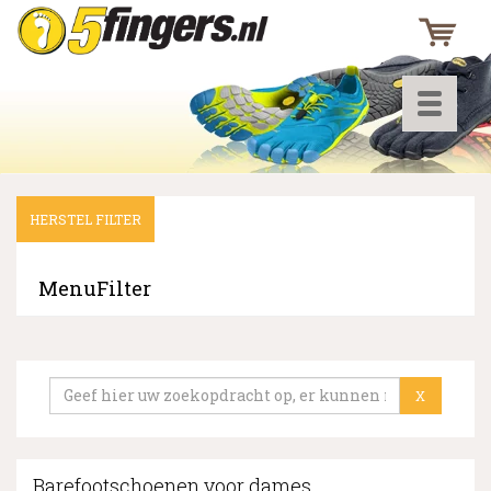
Toggle
navigati
HERSTEL FILTER
▼
▼
MenuFilter
▼
X
Barefootschoenen voor dames