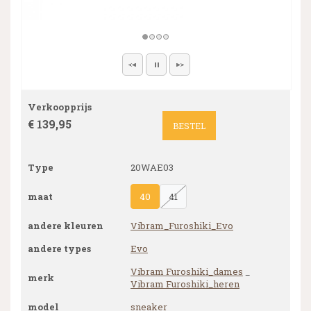
Verkoopprijs
€ 139,95
BESTEL
Type
20WAE03
maat
40
41
andere kleuren
Vibram_Furoshiki_Evo
andere types
Evo
Vibram Furoshiki_dames
_
merk
Vibram Furoshiki_heren
model
sneaker