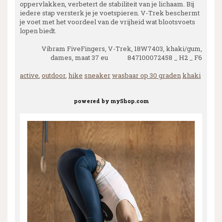
oppervlakken, verbetert de stabiliteit van je lichaam. Bij
iedere stap versterk je je voetspieren. V-Trek beschermt
je voet met het voordeel van de vrijheid wat blootsvoets
lopen biedt.
Vibram FiveFingers, V-Trek, 18W7403, khaki/gum,
dames, maat 37 eu 847100072458 _ H2 _ F6
active
,
outdoor
,
hike
sneaker
wasbaar op 30 graden
khaki
powered by
myShop.com