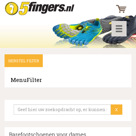
Toggle
navigati
HERSTEL FILTER
▼
▼
MenuFilter
▼
X
Barefootschoenen voor dames