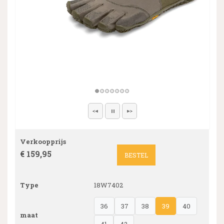
Verkoopprijs
€ 159,95
BESTEL
Type
18W7402
36
37
38
39
40
maat