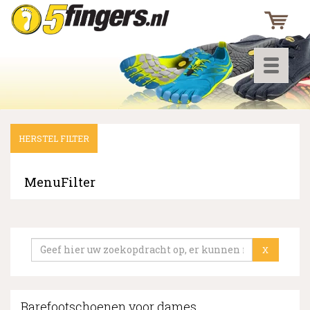
Toggle
navigati
HERSTEL FILTER
▼
▼
MenuFilter
▼
X
Barefootschoenen voor dames