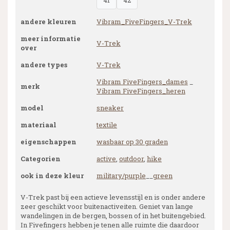
41
42
andere kleuren
Vibram_FiveFingers_V-Trek
meer informatie
V-Trek
over
andere types
V-Trek
Vibram FiveFingers_dames
_
merk
Vibram FiveFingers_heren
model
sneaker
materiaal
textile
eigenschappen
wasbaar op 30 graden
Categorien
active
,
outdoor
,
hike
ook in deze kleur
military/purple
__
green
V-Trek past bij een actieve levensstijl en is onder andere
zeer geschikt voor buitenactiveiten. Geniet van lange
wandelingen in de bergen, bossen of in het buitengebied.
In Fivefingers hebben je tenen alle ruimte die daardoor