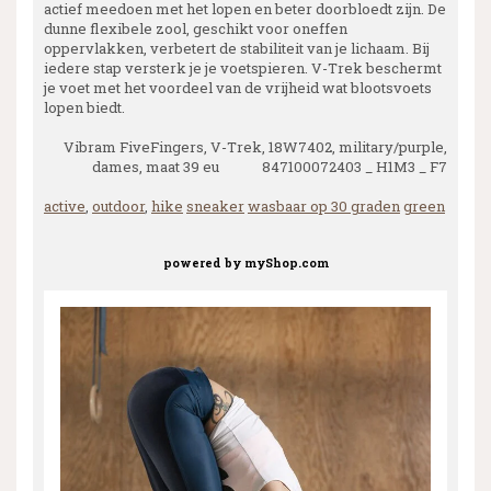
actief meedoen met het lopen en beter doorbloedt zijn. De
dunne flexibele zool, geschikt voor oneffen
oppervlakken, verbetert de stabiliteit van je lichaam. Bij
iedere stap versterk je je voetspieren. V-Trek beschermt
je voet met het voordeel van de vrijheid wat blootsvoets
lopen biedt.
Vibram FiveFingers, V-Trek, 18W7402, military/purple,
dames, maat 39 eu 847100072403 _ H1M3 _ F7
active
,
outdoor
,
hike
sneaker
wasbaar op 30 graden
green
powered by
myShop.com