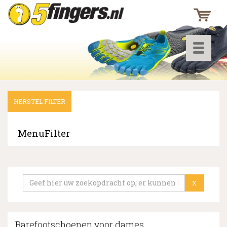
Toggle
navigati
HERSTEL FILTER
▼
▼
MenuFilter
▼
X
Barefootschoenen voor dames