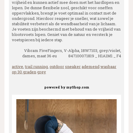
vrijheid en kunnen actief mee doen met het hardlopen en
lopen. De dunne flexibele zool, geschikt voor oneffen
oppervlakken, brengt je voet optimaal in contact met de
ondergrond. Hierdoor reageer je sneller, wat zowel je
stabiliteit verbetert als de wendbaarheid van je lichaam.
Je voeten zijn beschermd met behoud van de vrijheid van
blootsvoets lopen. Geniet van de natuur en versterk je
voetspieren bij iedere stap.
Vibram FiveFingers, V-Alpha, 18W7103, grey/violet,
dames, maat 36 eu 847100071819 _ H1A1M1 _ F4
active
,
trail running
,
outdoor
sneaker
ademend
wasbaar
op 30 graden
grey
powered by
myShop.com