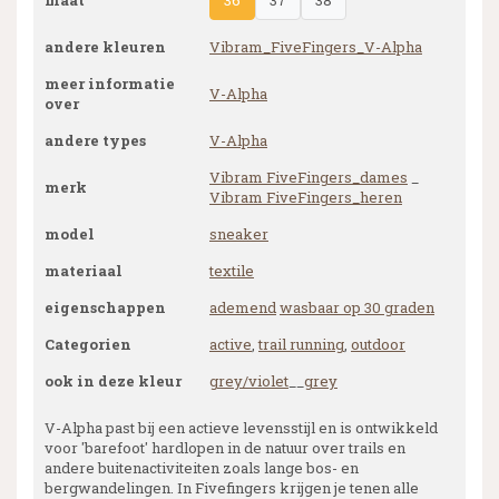
maat
36
37
38
andere kleuren
Vibram_FiveFingers_V-Alpha
meer informatie
V-Alpha
over
andere types
V-Alpha
Vibram FiveFingers_dames
_
merk
Vibram FiveFingers_heren
model
sneaker
materiaal
textile
eigenschappen
ademend
wasbaar op 30 graden
Categorien
active
,
trail running
,
outdoor
ook in deze kleur
grey/violet
__
grey
V-Alpha past bij een actieve levensstijl en is ontwikkeld
voor 'barefoot' hardlopen in de natuur over trails en
andere buitenactiviteiten zoals lange bos- en
bergwandelingen. In Fivefingers krijgen je tenen alle