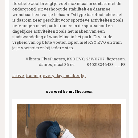
flexibele zool brengt je voet maximaal in contact met de
ondergrond. Dit verhoogt de stabiliteit en daarmee
wendbaarheid van je lichaam. Dit type barefootschoeisel
is daarom zeer geschikt voor sportieve activiteiten zoals
oefeningen in het park, trainen in de sportschool en
dagelijkse activiteiten zoals het maken van een
stadswandeling of wandeling in het park. Ervaar de
vrijheid van op blote voeten lopen met KSO EVO en train
je je voetspieren bij iedere stap.
Vibram FiveFingers, KSO EVO, 25W0707, fig/green,
dames, maat 36 eu 840213246433 _ _ F8
active
,
training
,
every day
sneaker
fig
powered by
myShop.com