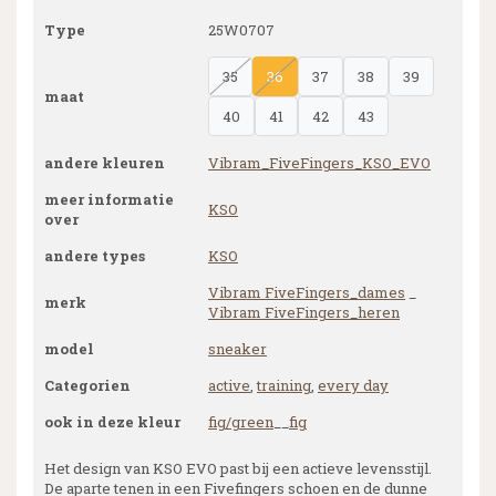
Type
25W0707
35
36
37
38
39
maat
40
41
42
43
andere kleuren
Vibram_FiveFingers_KSO_EVO
meer informatie
KSO
over
andere types
KSO
Vibram FiveFingers_dames
_
merk
Vibram FiveFingers_heren
model
sneaker
Categorien
active
,
training
,
every day
ook in deze kleur
fig/green
__
fig
Het design van KSO EVO past bij een actieve levensstijl.
De aparte tenen in een Fivefingers schoen en de dunne