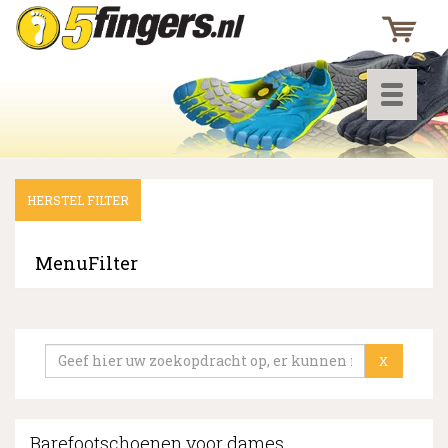
Toggle
navigati
HERSTEL FILTER
▼
▼
MenuFilter
▼
X
Barefootschoenen voor dames