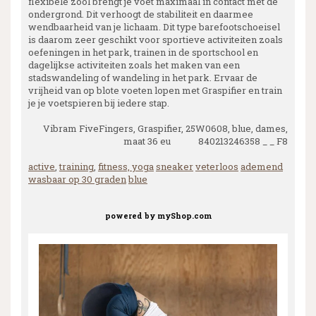
flexibele zool brengt je voet maximaal in contact met de
ondergrond. Dit verhoogt de stabiliteit en daarmee
wendbaarheid van je lichaam. Dit type barefootschoeisel
is daarom zeer geschikt voor sportieve activiteiten zoals
oefeningen in het park, trainen in de sportschool en
dagelijkse activiteiten zoals het maken van een
stadswandeling of wandeling in het park. Ervaar de
vrijheid van op blote voeten lopen met Graspifier en train
je je voetspieren bij iedere stap.
Vibram FiveFingers, Graspifier, 25W0608, blue, dames,
maat 36 eu 840213246358 _ _ F8
active
,
training
,
fitness, yoga
sneaker
veterloos
ademend
wasbaar op 30 graden
blue
powered by
myShop.com