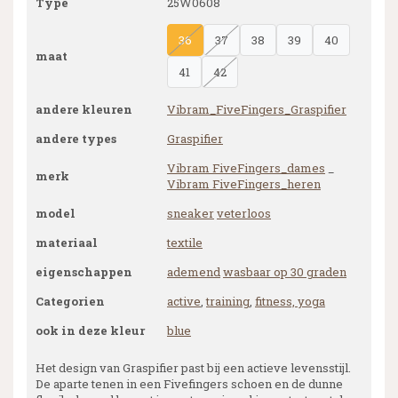
Type
25W0608
36
37
38
39
40
maat
41
42
andere kleuren
Vibram_FiveFingers_Graspifier
andere types
Graspifier
Vibram FiveFingers_dames
_
merk
Vibram FiveFingers_heren
model
sneaker
veterloos
materiaal
textile
eigenschappen
ademend
wasbaar op 30 graden
Categorien
active
,
training
,
fitness, yoga
ook in deze kleur
blue
Het design van Graspifier past bij een actieve levensstijl.
De aparte tenen in een Fivefingers schoen en de dunne