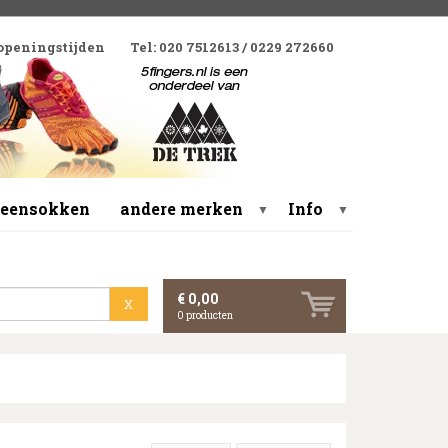
 openingstijden
Tel: 020 7512613 / 0229 272660
 teensokken
andere merken
Info
▼
▼
€ 0,00
X
0
producten