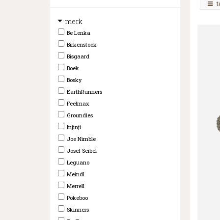
t
merk
Be Lenka
Birkenstock
Bisgaard
Boek
Bosky
EarthRunners
Feelmax
Groundies
Injinji
Joe Nimble
Josef Seibel
Leguano
Meindl
Merrell
Pokeboo
Skinners