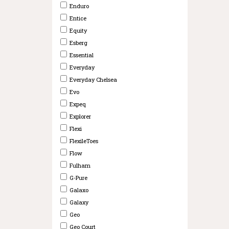
Enduro
Entice
Equity
Esberg
Essential
Everyday
Everyday Chelsea
Evo
Expeq
Explorer
Flexi
FlexileToes
Flow
Fulham
G-Pure
Galaxo
Galaxy
Geo
Geo Court