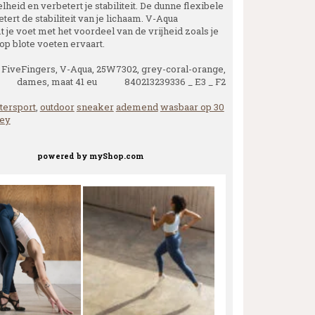
lheid en verbetert je stabiliteit. De dunne flexibele
tert de stabiliteit van je lichaam. V-Aqua
 je voet met het voordeel van de vrijheid zoals je
op blote voeten ervaart.
FiveFingers, V-Aqua, 25W7302, grey-coral-orange,
dames, maat 41 eu 840213239336 _ E3 _ F2
tersport
,
outdoor
sneaker
ademend
wasbaar op 30
ey
powered by
myShop.com