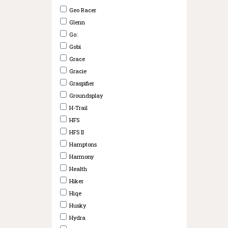
Geo Racer
Glenn
Go:
Gobi
Grace
Gracie
Graspifier
Groundsplay
H-Trail
HFS
HFS II
Hamptons
Harmony
Health
Hiker
Hiqe
Husky
Hydra