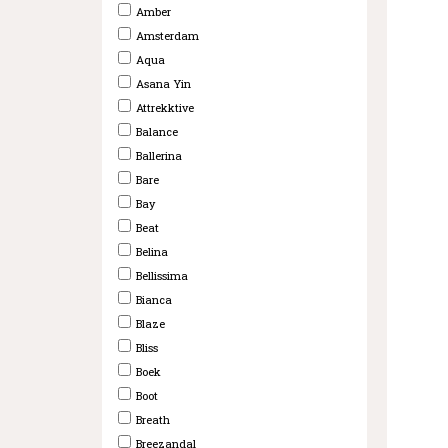
Amber
Amsterdam
Aqua
Asana Yin
Attrekktive
Balance
Ballerina
Bare
Bay
Beat
Belina
Bellissima
Bianca
Blaze
Bliss
Boek
Boot
Breath
Breezandal