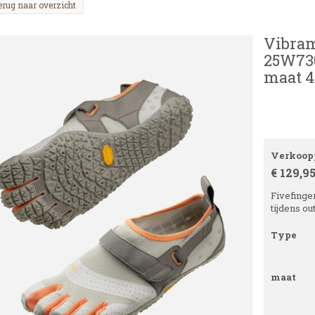
erug naar overzicht
Vibram
25W730
maat 4
Verkoopp
€ 129,9
Fivefinge
tijdens ou
Type
maat