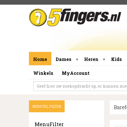
Home
Dames
Heren
Kids
▼
▼
Winkels
MyAccount
Bare
HERSTEL FILTER
MenuFilter