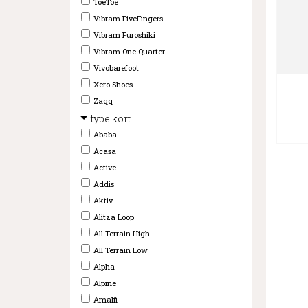
ToeToe
Vibram FiveFingers
Vibram Furoshiki
Vibram One Quarter
Vivobarefoot
Xero Shoes
Zaqq
type kort
Ababa
Acasa
Active
Addis
Aktiv
Alitza Loop
All Terrain High
All Terrain Low
Alpha
Alpine
Amalfi