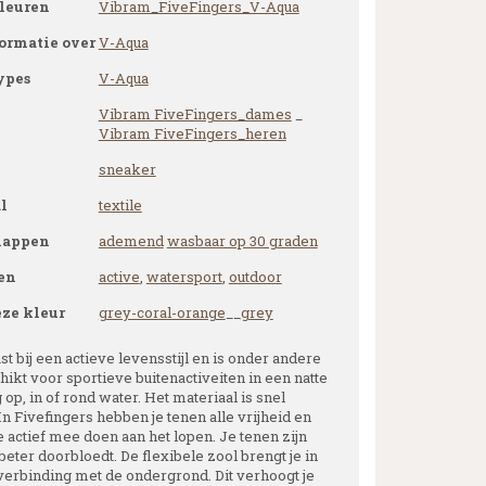
leuren
Vibram_FiveFingers_V-Aqua
ormatie over
V-Aqua
ypes
V-Aqua
Vibram FiveFingers_dames
_
Vibram FiveFingers_heren
sneaker
l
textile
happen
ademend
wasbaar op 30 graden
en
active
,
watersport
,
outdoor
eze kleur
grey-coral-orange
__
grey
t bij een actieve levensstijl en is onder andere
ikt voor sportieve buitenactiveiten in een natte
p, in of rond water. Het materiaal is snel
n Fivefingers hebben je tenen alle vrijheid en
 actief mee doen aan het lopen. Je tenen zijn
eter doorbloedt. De flexibele zool brengt je in
verbinding met de ondergrond. Dit verhoogt je