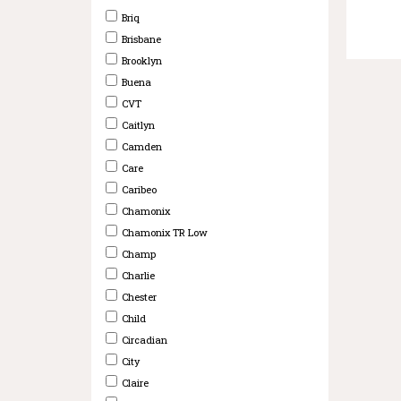
Briq
Brisbane
Brooklyn
Buena
CVT
Caitlyn
Camden
Care
Caribeo
Chamonix
Chamonix TR Low
Champ
Charlie
Chester
Child
Circadian
City
Claire