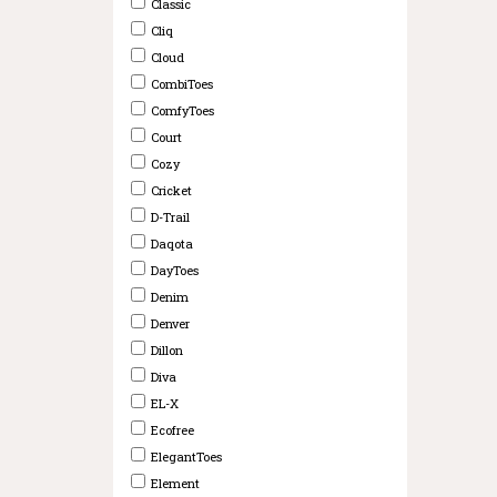
Classic
Cliq
Cloud
CombiToes
ComfyToes
Court
Cozy
Cricket
D-Trail
Daqota
DayToes
Denim
Denver
Dillon
Diva
EL-X
Ecofree
ElegantToes
Element