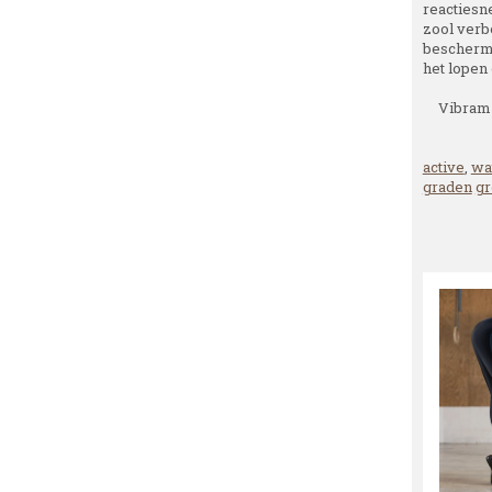
reactiesne
zool verbe
beschermt
het lopen 
Vibram 
active
,
wa
graden
gr