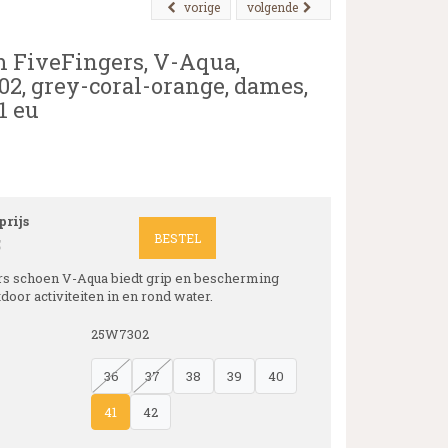
vorige
volgende
 FiveFingers, V-Aqua,
2, grey-coral-orange, dames,
1 eu
rijs
BESTEL
5
rs schoen V-Aqua biedt grip en bescherming
tdoor activiteiten in en rond water.
25W7302
36
37
38
39
40
41
42