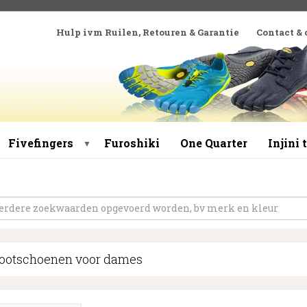
Hulp ivm Ruilen, Retouren & Garantie
Contact &
Fivefingers
Furoshiki
One Quarter
Injini
▼
footschoenen voor dames