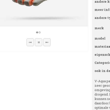
andere k
meer inf
andere t
merk
model
materiaa
eigensc
Categori
ook in d
V-Aqua pas
zeer gesch
omgeving o
drogend. I
kunnen ze
daardoor b
optimale 