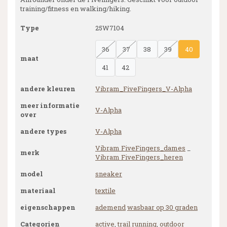
training/fitness en walking/hiking.
Type
25W7104
36
37
38
39
40
maat
41
42
andere kleuren
Vibram_FiveFingers_V-Alpha
meer informatie
V-Alpha
over
andere types
V-Alpha
Vibram FiveFingers_dames
_
merk
Vibram FiveFingers_heren
model
sneaker
materiaal
textile
eigenschappen
ademend
wasbaar op 30 graden
Categorien
active
,
trail running
,
outdoor