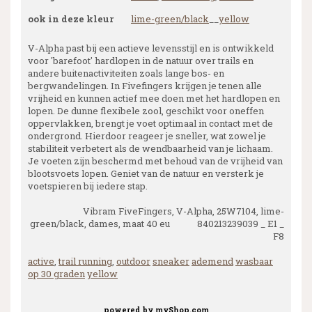
ook in deze kleur
lime-green/black
__
yellow
V-Alpha past bij een actieve levensstijl en is ontwikkeld
voor 'barefoot' hardlopen in de natuur over trails en
andere buitenactiviteiten zoals lange bos- en
bergwandelingen. In Fivefingers krijgen je tenen alle
vrijheid en kunnen actief mee doen met het hardlopen en
lopen. De dunne flexibele zool, geschikt voor oneffen
oppervlakken, brengt je voet optimaal in contact met de
ondergrond. Hierdoor reageer je sneller, wat zowel je
stabiliteit verbetert als de wendbaarheid van je lichaam.
Je voeten zijn beschermd met behoud van de vrijheid van
blootsvoets lopen. Geniet van de natuur en versterk je
voetspieren bij iedere stap.
Vibram FiveFingers, V-Alpha, 25W7104, lime-
green/black, dames, maat 40 eu 840213239039 _ E1 _
F8
active
,
trail running
,
outdoor
sneaker
ademend
wasbaar
op 30 graden
yellow
powered by
myShop.com