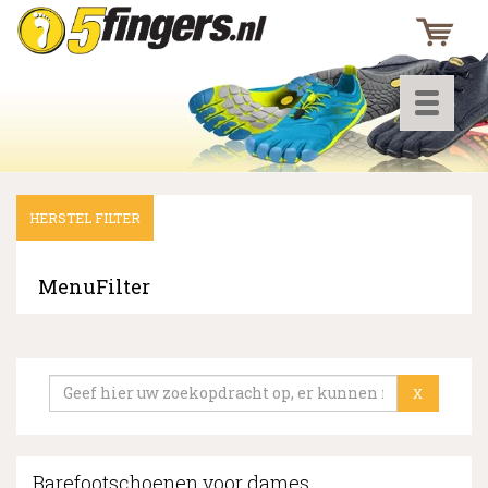
Toggle
navigati
HERSTEL FILTER
▼
▼
MenuFilter
▼
X
Barefootschoenen voor dames