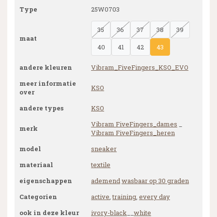
Type
25W0703
35
36
37
38
39
maat
40
41
42
43
andere kleuren
Vibram_FiveFingers_KSO_EVO
meer informatie
KSO
over
andere types
KSO
Vibram FiveFingers_dames
_
merk
Vibram FiveFingers_heren
model
sneaker
materiaal
textile
eigenschappen
ademend
wasbaar op 30 graden
Categorien
active
,
training
,
every day
ook in deze kleur
ivory-black
__
white