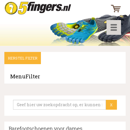
Toggle
navigati
HERSTEL FILTER
▼
▼
MenuFilter
▼
X
Barefootschoenen voor dames