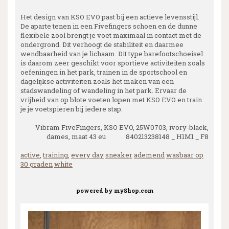
Het design van KSO EVO past bij een actieve levensstijl.
De aparte tenen in een Fivefingers schoen en de dunne
flexibele zool brengt je voet maximaal in contact met de
ondergrond. Dit verhoogt de stabiliteit en daarmee
wendbaarheid van je lichaam. Dit type barefootschoeisel
is daarom zeer geschikt voor sportieve activiteiten zoals
oefeningen in het park, trainen in de sportschool en
dagelijkse activiteiten zoals het maken van een
stadswandeling of wandeling in het park. Ervaar de
vrijheid van op blote voeten lopen met KSO EVO en train
je je voetspieren bij iedere stap.
Vibram FiveFingers, KSO EVO, 25W0703, ivory-black,
dames, maat 43 eu 840213238148 _ H1M1 _ F8
active
,
training
,
every day
sneaker
ademend
wasbaar op
30 graden
white
powered by
myShop.com