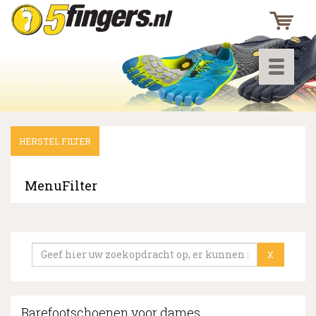
Toggle
navigati
HERSTEL FILTER
▼
▼
MenuFilter
▼
X
Barefootschoenen voor dames