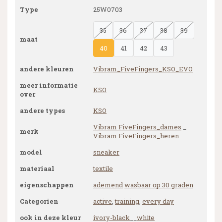
Type
25W0703
35
36
37
38
39
maat
40
41
42
43
andere kleuren
Vibram_FiveFingers_KSO_EVO
meer informatie
KSO
over
andere types
KSO
Vibram FiveFingers_dames
_
merk
Vibram FiveFingers_heren
model
sneaker
materiaal
textile
eigenschappen
ademend
wasbaar op 30 graden
Categorien
active
,
training
,
every day
ook in deze kleur
ivory-black
__
white