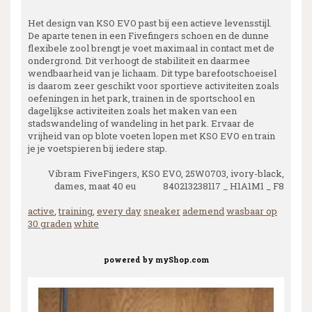
Het design van KSO EVO past bij een actieve levensstijl.
De aparte tenen in een Fivefingers schoen en de dunne
flexibele zool brengt je voet maximaal in contact met de
ondergrond. Dit verhoogt de stabiliteit en daarmee
wendbaarheid van je lichaam. Dit type barefootschoeisel
is daarom zeer geschikt voor sportieve activiteiten zoals
oefeningen in het park, trainen in de sportschool en
dagelijkse activiteiten zoals het maken van een
stadswandeling of wandeling in het park. Ervaar de
vrijheid van op blote voeten lopen met KSO EVO en train
je je voetspieren bij iedere stap.
Vibram FiveFingers, KSO EVO, 25W0703, ivory-black,
dames, maat 40 eu 840213238117 _ H1A1M1 _ F8
active
,
training
,
every day
sneaker
ademend
wasbaar op
30 graden
white
powered by
myShop.com