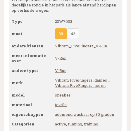
dagelijkse rondje in het park als lange afstand hardlopen
op verharde wegen.
Type
23W7003
maat
38
42
andere kleuren
Vibram_FiveFingers_V-Run
meer informatie
V-Run
over
andere types
V-Run
Vibram FiveFingers_dames
_
merk
Vibram FiveFingers_heren
model
sneaker
materiaal
textile
eigenschappen
ademend
wasbaar op 30 graden
Categorien
active
,
running
,
training