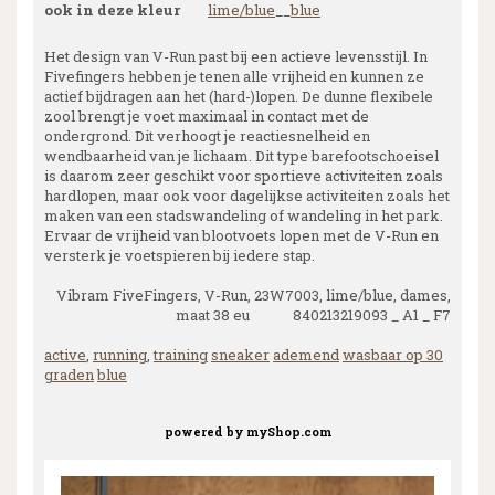
ook in deze kleur
lime/blue
__
blue
Het design van V-Run past bij een actieve levensstijl. In
Fivefingers hebben je tenen alle vrijheid en kunnen ze
actief bijdragen aan het (hard-)lopen. De dunne flexibele
zool brengt je voet maximaal in contact met de
ondergrond. Dit verhoogt je reactiesnelheid en
wendbaarheid van je lichaam. Dit type barefootschoeisel
is daarom zeer geschikt voor sportieve activiteiten zoals
hardlopen, maar ook voor dagelijkse activiteiten zoals het
maken van een stadswandeling of wandeling in het park.
Ervaar de vrijheid van blootvoets lopen met de V-Run en
versterk je voetspieren bij iedere stap.
Vibram FiveFingers, V-Run, 23W7003, lime/blue, dames,
maat 38 eu 840213219093 _ A1 _ F7
active
,
running
,
training
sneaker
ademend
wasbaar op 30
graden
blue
powered by
myShop.com