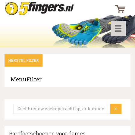
Toggle
navigati
HERSTEL FILTER
▼
▼
MenuFilter
▼
X
Barefootschoenen voor dames