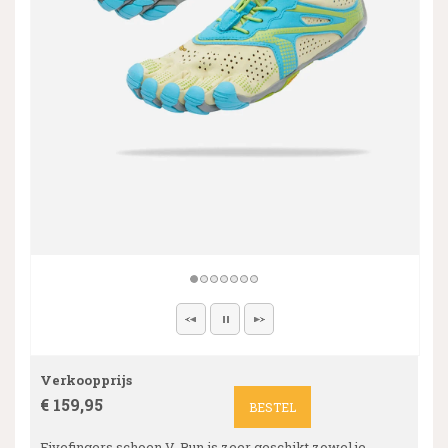
Verkoopprijs
€ 159,95
BESTEL
Fivefingers schoen V-Run is zeer geschikt zowel je