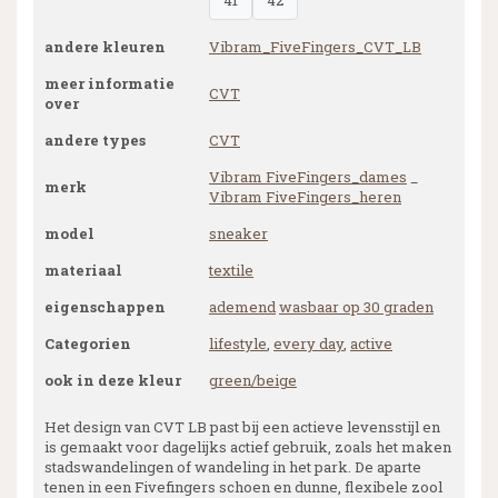
41
42
andere kleuren
Vibram_FiveFingers_CVT_LB
meer informatie
CVT
over
andere types
CVT
Vibram FiveFingers_dames
_
merk
Vibram FiveFingers_heren
model
sneaker
materiaal
textile
eigenschappen
ademend
wasbaar op 30 graden
Categorien
lifestyle
,
every day
,
active
ook in deze kleur
green/beige
Het design van CVT LB past bij een actieve levensstijl en
is gemaakt voor dagelijks actief gebruik, zoals het maken
stadswandelingen of wandeling in het park. De aparte
tenen in een Fivefingers schoen en dunne, flexibele zool