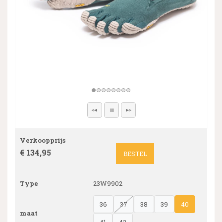
Verkoopprijs
€ 134,95
BESTEL
Type
23W9902
36
37
38
39
40
maat