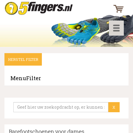
Toggle
navigati
HERSTEL FILTER
▼
▼
MenuFilter
▼
X
Barefootschoenen voor dames