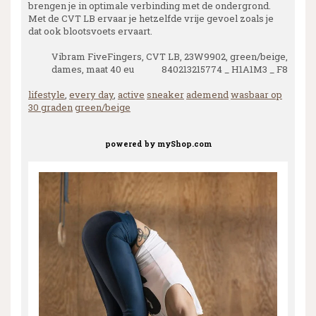
brengen je in optimale verbinding met de ondergrond.
Met de CVT LB ervaar je hetzelfde vrije gevoel zoals je
dat ook blootsvoets ervaart.
Vibram FiveFingers, CVT LB, 23W9902, green/beige,
dames, maat 40 eu 840213215774 _ H1A1M3 _ F8
lifestyle
,
every day
,
active
sneaker
ademend
wasbaar op
30 graden
green/beige
powered by
myShop.com