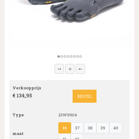
Verkoopprijs
€ 134,95
BESTEL
Type
23W9904
36
37
38
39
40
maat