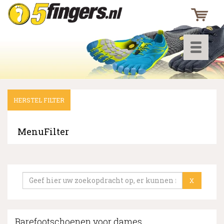
Toggle
navigati
HERSTEL FILTER
▼
▼
MenuFilter
▼
X
Barefootschoenen voor dames