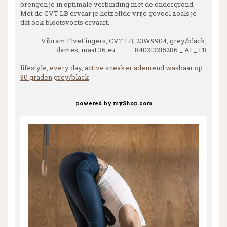
brengen je in optimale verbinding met de ondergrond.
Met de CVT LB ervaar je hetzelfde vrije gevoel zoals je
dat ook blootsvoets ervaart.
Vibram FiveFingers, CVT LB, 23W9904, grey/black,
dames, maat 36 eu 840213215286 _ A1 _ F8
lifestyle
,
every day
,
active
sneaker
ademend
wasbaar op
30 graden
grey/black
powered by
myShop.com