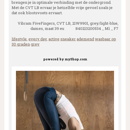
brengen je in optimale verbinding met de ondergrond.
Met de CVT LB ervaar je hetzelfde vrije gevoel zoals je
dat ook blootsvoets ervaart.
Vibram FiveFingers, CVT LB, 21W9901, grey/light-blue,
dames, maat 39 eu 840213200534 _ M1 _ F7
lifestyle
,
every day
,
active
sneaker
ademend
wasbaar op
30 graden
grey
powered by
myShop.com