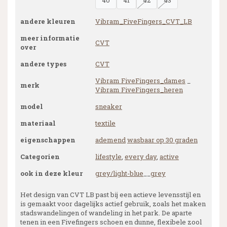
40
41
42
43
andere kleuren
Vibram_FiveFingers_CVT_LB
meer informatie
CVT
over
andere types
CVT
Vibram FiveFingers_dames
_
merk
Vibram FiveFingers_heren
model
sneaker
materiaal
textile
eigenschappen
ademend
wasbaar op 30 graden
Categorien
lifestyle
,
every day
,
active
ook in deze kleur
grey/light-blue
__
grey
Het design van CVT LB past bij een actieve levensstijl en
is gemaakt voor dagelijks actief gebruik, zoals het maken
stadswandelingen of wandeling in het park. De aparte
tenen in een Fivefingers schoen en dunne, flexibele zool