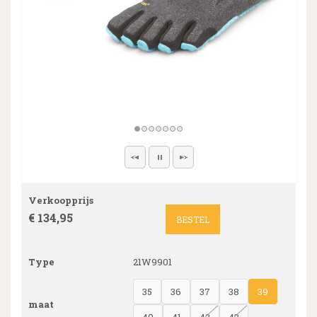
Verkoopprijs
€ 134,95
BESTEL
Type
21W9901
35
36
37
38
39
maat