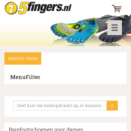
Toggle
navigati
HERSTEL FILTER
▼
▼
MenuFilter
▼
X
Barefootschoenen voor dames