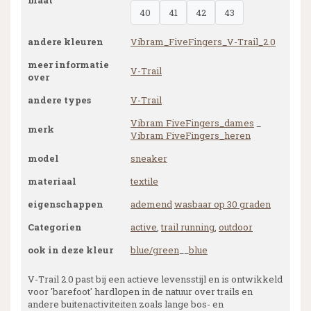
maat
40
41
42
43
andere kleuren
Vibram_FiveFingers_V-Trail_2.0
meer informatie
V-Trail
over
andere types
V-Trail
Vibram FiveFingers_dames
_
merk
Vibram FiveFingers_heren
model
sneaker
materiaal
textile
eigenschappen
ademend
wasbaar op 30 graden
Categorien
active
,
trail running
,
outdoor
ook in deze kleur
blue/green
__
blue
V-Trail 2.0 past bij een actieve levensstijl en is ontwikkeld
voor 'barefoot' hardlopen in de natuur over trails en
andere buitenactiviteiten zoals lange bos- en