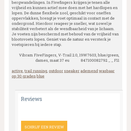
bergwandelingen. In Fivefingers krijgen je tenen alle
vrijheid en kunnen actief mee doen met het hardlopen en
lopen. De dunne flexibele zool, geschikt voor oneffen
oppervlakken, brengt je voet optimaal in contact met de
ondergrond. Hierdoor reageer je sneller, wat zowel je
stabiliteit verbetert als de wendbaarheid van je lichaam.
Je voeten zijn beschermd met behoud van de vrijheid van
blootsvoets lopen. Geniet van de natuur en versterk je
voetspieren bij iedere stap.
Vibram FiveFingers, V-Trail 2.0, 19W7603, blue/green,
dames, maat 37 eu 847100082792 _ _ F11
active
,
trail running
,
outdoor
sneaker
ademend
wasbaar
op 30 graden
blue
Reviews
SCHRIJF EEN REVIEW