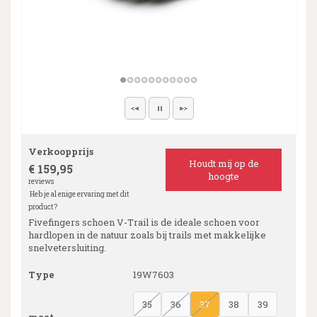
Verkoopprijs
Houdt mij op de
€ 159,95
hoogte
reviews
Heb je al enige ervaring met dit
product?
Fivefingers schoen V-Trail is de ideale schoen voor
hardlopen in de natuur zoals bij trails met makkelijke
snelvetersluiting.
Type
19W7603
35
36
37
38
39