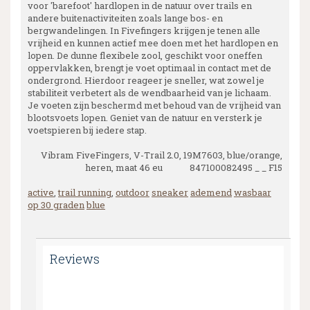
voor 'barefoot' hardlopen in de natuur over trails en
andere buitenactiviteiten zoals lange bos- en
bergwandelingen. In Fivefingers krijgen je tenen alle
vrijheid en kunnen actief mee doen met het hardlopen en
lopen. De dunne flexibele zool, geschikt voor oneffen
oppervlakken, brengt je voet optimaal in contact met de
ondergrond. Hierdoor reageer je sneller, wat zowel je
stabiliteit verbetert als de wendbaarheid van je lichaam.
Je voeten zijn beschermd met behoud van de vrijheid van
blootsvoets lopen. Geniet van de natuur en versterk je
voetspieren bij iedere stap.
Vibram FiveFingers, V-Trail 2.0, 19M7603, blue/orange,
heren, maat 46 eu 847100082495 _ _ F15
active
,
trail running
,
outdoor
sneaker
ademend
wasbaar
op 30 graden
blue
Reviews