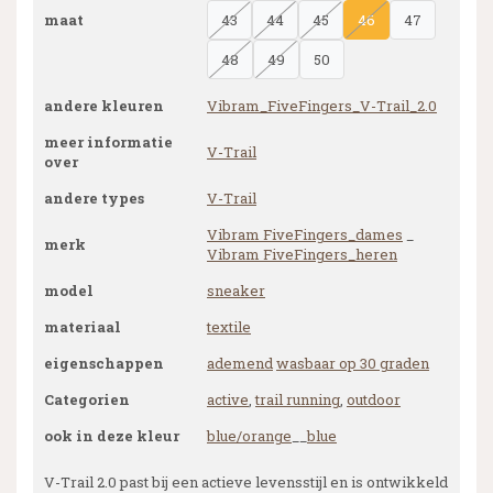
maat
43
44
45
46
47
48
49
50
andere kleuren
Vibram_FiveFingers_V-Trail_2.0
meer informatie
V-Trail
over
andere types
V-Trail
Vibram FiveFingers_dames
_
merk
Vibram FiveFingers_heren
model
sneaker
materiaal
textile
eigenschappen
ademend
wasbaar op 30 graden
Categorien
active
,
trail running
,
outdoor
ook in deze kleur
blue/orange
__
blue
V-Trail 2.0 past bij een actieve levensstijl en is ontwikkeld