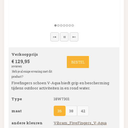
Verkoopprijs
€ 129,95
BESTEL
reviews
Heb je al enige ervaring met dit
product?
Fivefingers schoen V-Aqua biedt grip en bescherming
tijdens outdoor activiteiten in en rond water.
Type
18W7301
maat
36
38
42
andere kleuren
Vibram_FiveFingers_V-Aqua