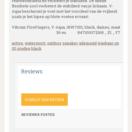
reactiesnelheid en verbetert je stabiliteit. De dunne
flexibele zool verbetert de stabiliteit van je lichaam. V-
Aqua beschermt je voet met het voordeel van de vrijheid
zoals je het lopen op blote voeten ervaart.
Vibram FiveFingers, V-Aqua, 18W7301, black, dames, maat
36 eu 847100072168 _ E1 _ F7
active
,
watersport
,
outdoor
sneaker
ademend
wasbaar op
30 graden
black
Reviews
SCHRIJF EEN REVIEW
REVIEWER
POSTED