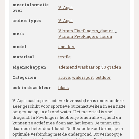
meer informatie
V-Aqua
over
andere types
V-Aqua
Vibram FiveFingers_dames
_
merk
Vibram FiveFingers_heren
model
sneaker
materiaal
textile
eigenschappen
ademend
wasbaar op 30 graden
Categorien
active
,
watersport
,
outdoor
ook in deze kleur
black
V-Aqua past bij een actieve levensstijl en is onder andere
zeer geschikt voor sportieve buitenactiveiten in een natte
omgeving op, in of rond water. Het materiaal is snel
drogend. In Fivefingers hebben je tenen alle vrijheid en
kunnen ze actief mee doen aan het lopen. Je tenen zijn
daardoor beter doorbloedt. De flexibele zool brengt je in
optimale verbinding met de ondergrond. Dit verhoogt je