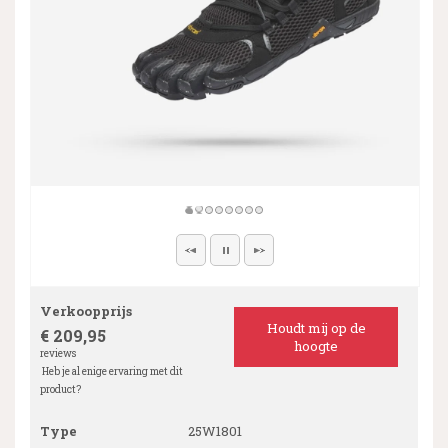
Verkoopprijs
Houdt mij op de
€ 209,95
hoogte
reviews
Heb je al enige ervaring met dit
product?
Type
25W1801