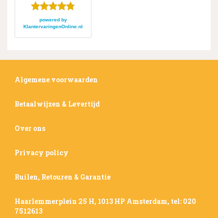
powered by
KlantervaringenOnline.nl
Algemene voorwaarden
Betaalwijzen & Levertijd
Over ons
Privacy policy
Ruilen, Retouren & Garantie
Haarlemmerplein 25 H, 1013 HP Amsterdam, tel: 020
7512613