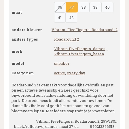
36
37
38
39
40
maat
41
42
andere kleuren
Vibram_FiveFingers_Roadaround_2
andere types
Roadaround 2
Vibram FiveFingers_dames
_
merk
Vibram FiveFingers_heren
model
sneaker
Categorien
active
,
every day
Roadaround 2 is gemaakt voor dagelijks gebruik en past
bij een actieve levensstijl en zeer geschikt voor
bijvoorbeeld een stadswandeling of wandeling door het
park. De brede neus biedt alle ruimte voor uw tenen. De
dunne flexibele zool geeft het ontspannen gevoel van
blootsvoets lopen. Met iedere stap train je je voetspieren.
Vibram FiveFingers, Roadaround 2, 25W1801,
black/reflective, dames, maat 37 eu 840213246518 _