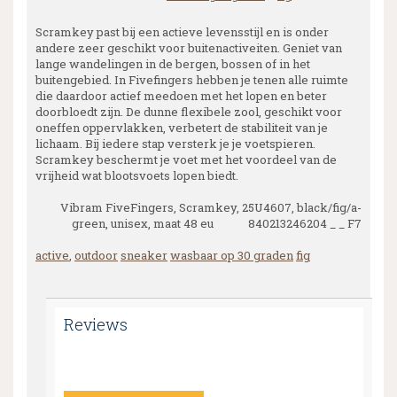
Scramkey past bij een actieve levensstijl en is onder
andere zeer geschikt voor buitenactiveiten. Geniet van
lange wandelingen in de bergen, bossen of in het
buitengebied. In Fivefingers hebben je tenen alle ruimte
die daardoor actief meedoen met het lopen en beter
doorbloedt zijn. De dunne flexibele zool, geschikt voor
oneffen oppervlakken, verbetert de stabiliteit van je
lichaam. Bij iedere stap versterk je je voetspieren.
Scramkey beschermt je voet met het voordeel van de
vrijheid wat blootsvoets lopen biedt.
Vibram FiveFingers, Scramkey, 25U4607, black/fig/a-
green, unisex, maat 48 eu 840213246204 _ _ F7
active
,
outdoor
sneaker
wasbaar op 30 graden
fig
Reviews