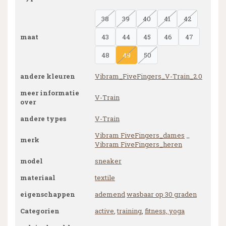
38
39
40
41
42
maat
43
44
45
46
47
48
49
50
andere kleuren
Vibram_FiveFingers_V-Train_2.0
meer informatie
V-Train
over
andere types
V-Train
Vibram FiveFingers_dames
_
merk
Vibram FiveFingers_heren
model
sneaker
materiaal
textile
eigenschappen
ademend
wasbaar op 30 graden
Categorien
active
,
training
,
fitness, yoga