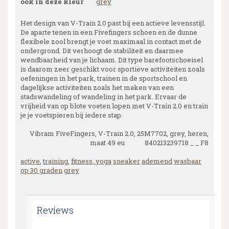
ook in deze kleur
grey
Het design van V-Train 2.0 past bij een actieve levensstijl.
De aparte tenen in een Fivefingers schoen en de dunne
flexibele zool brengt je voet maximaal in contact met de
ondergrond. Dit verhoogt de stabiliteit en daarmee
wendbaarheid van je lichaam. Dit type barefootschoeisel
is daarom zeer geschikt voor sportieve activiteiten zoals
oefeningen in het park, trainen in de sportschool en
dagelijkse activiteiten zoals het maken van een
stadswandeling of wandeling in het park. Ervaar de
vrijheid van op blote voeten lopen met V-Train 2.0 en train
je je voetspieren bij iedere stap.
Vibram FiveFingers, V-Train 2.0, 25M7702, grey, heren,
maat 49 eu 840213239718 _ _ F8
active
,
training
,
fitness, yoga
sneaker
ademend
wasbaar
op 30 graden
grey
Reviews