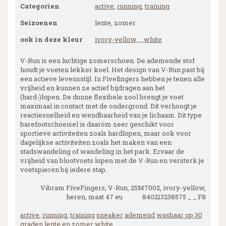
Categorien
active
,
running
,
training
Seizoenen
lente, zomer
ook in deze kleur
ivory-yellow
__
white
V-Run is een luchtige zomerschoen. De ademende stof
houdt je voeten lekker koel. Het design van V-Run past bij
een actieve levensstijl. In Fivefingers hebben je tenen alle
vrijheid en kunnen ze actief bijdragen aan het
(hard-)lopen. De dunne flexibele zool brengt je voet
maximaal in contact met de ondergrond. Dit verhoogt je
reactiesnelheid en wendbaarheid van je lichaam. Dit type
barefootschoeisel is daarom zeer geschikt voor
sportieve activiteiten zoals hardlopen, maar ook voor
dagelijkse activiteiten zoals het maken van een
stadswandeling of wandeling in het park. Ervaar de
vrijheid van blootvoets lopen met de V-Run en versterk je
voetspieren bij iedere stap.
Vibram FiveFingers, V-Run, 25M7002, ivory-yellow,
heren, maat 47 eu 840213238575 _ _ F8
active
,
running
,
training
sneaker
ademend
wasbaar op 30
graden
lente en zomer
white