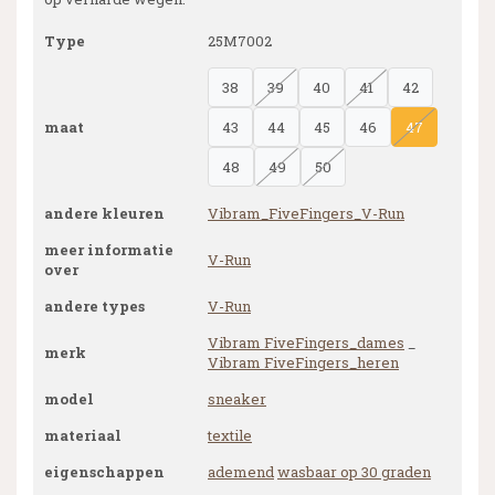
Type
25M7002
38
39
40
41
42
maat
43
44
45
46
47
48
49
50
andere kleuren
Vibram_FiveFingers_V-Run
meer informatie
V-Run
over
andere types
V-Run
Vibram FiveFingers_dames
_
merk
Vibram FiveFingers_heren
model
sneaker
materiaal
textile
eigenschappen
ademend
wasbaar op 30 graden