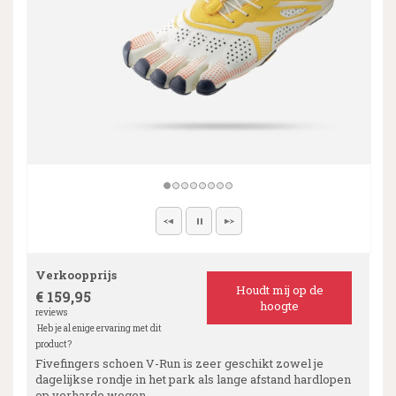
Verkoopprijs
Houdt mij op de
€ 159,95
hoogte
reviews
Heb je al enige ervaring met dit
product?
Fivefingers schoen V-Run is zeer geschikt zowel je
dagelijkse rondje in het park als lange afstand hardlopen
op verharde wegen.