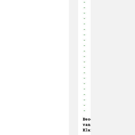
-
-
-
-
-
-
-
-
-
-
-
-
-
-
-
-
-
-
-
-
-
Beoordelingen
van
Klanten