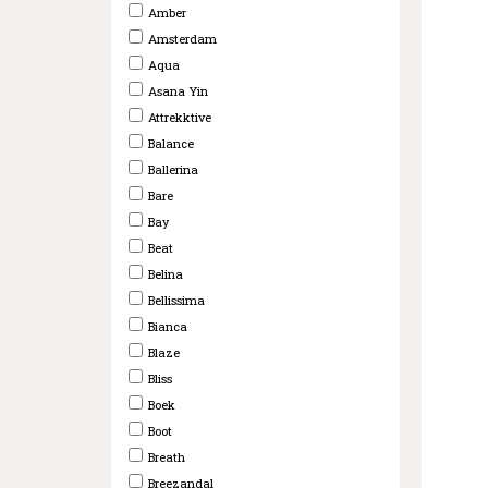
Amber
Amsterdam
Aqua
Asana Yin
Attrekktive
Balance
Ballerina
Bare
Bay
Beat
Belina
Bellissima
Bianca
Blaze
Bliss
Boek
Boot
Breath
Breezandal