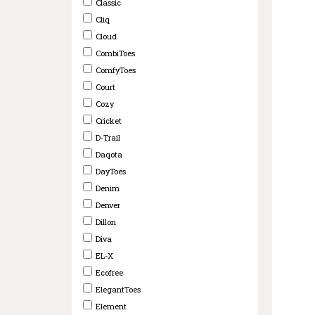
Classic
Cliq
Cloud
CombiToes
ComfyToes
Court
Cozy
Cricket
D-Trail
Daqota
DayToes
Denim
Denver
Dillon
Diva
EL-X
Ecofree
ElegantToes
Element