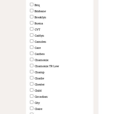
Briq
Brisbane
Brooklyn
Buena
CVT
Caitlyn
Camden
Care
Caribeo
Chamonix
Chamonix TR Low
Champ
Charlie
Chester
Child
Circadian
City
Claire