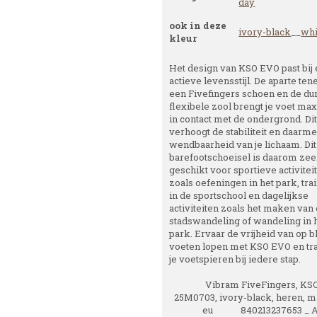
day
ook in deze
ivory-black
__
whi
kleur
Het design van KSO EVO past bij
actieve levensstijl. De aparte ten
een Fivefingers schoen en de d
flexibele zool brengt je voet ma
in contact met de ondergrond. Di
verhoogt de stabiliteit en daarm
wendbaarheid van je lichaam. Dit
barefootschoeisel is daarom zee
geschikt voor sportieve activitei
zoals oefeningen in het park, tra
in de sportschool en dagelijkse
activiteiten zoals het maken van
stadswandeling of wandeling in 
park. Ervaar de vrijheid van op b
voeten lopen met KSO EVO en tra
je voetspieren bij iedere stap.
Vibram FiveFingers, KS
25M0703, ivory-black, heren, m
eu 840213237653 _ A1