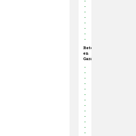
-
-
-
-
-
-
-
-
Retouren
en
Garantie
-
-
-
-
-
-
-
-
-
-
-
-
-