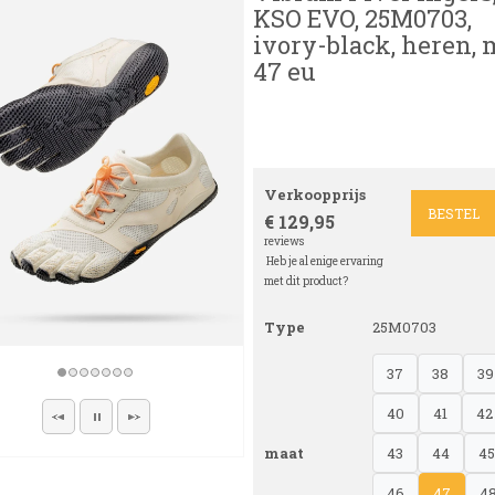
KSO EVO, 25M0703,
ivory-black, heren, 
47 eu
Verkoopprijs
BESTEL
€ 129,95
reviews
Heb je al enige ervaring
met dit product?
Type
25M0703
37
38
39
40
41
42
maat
43
44
4
46
47
4