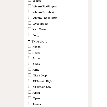
ToeToe
Vibram FiveFingers
Vibram Furoshiki
Vibram One Quarter
Vivobarefoot
Xero Shoes
Zaqq
Type kort
Ababa
Acasa
Active
Addis
Aktiv
Alitza Loop
All Terrain High
All Terrain Low
Alpha
Alpine
Amalfi