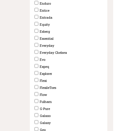
Enduro
Entice
Entrada
Equity
Esberg
Essential
Everyday
Everyday Chelsea
Evo
Expeq
Explorer
Flexi
FlexileToes
Flow
Fulham
G-Pure
Galaxo
Galaxy
Geo