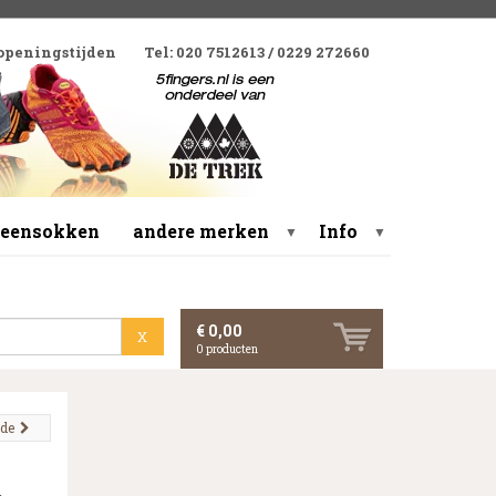
 openingstijden
Tel: 020 7512613 / 0229 272660
 teensokken
andere merken
Info
▼
▼
€ 0,00
X
0
producten
nde
,