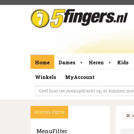
Home
Dames
Heren
Kids
▼
▼
Winkels
MyAccount
HERSTEL FILTER
t
MenuFilter