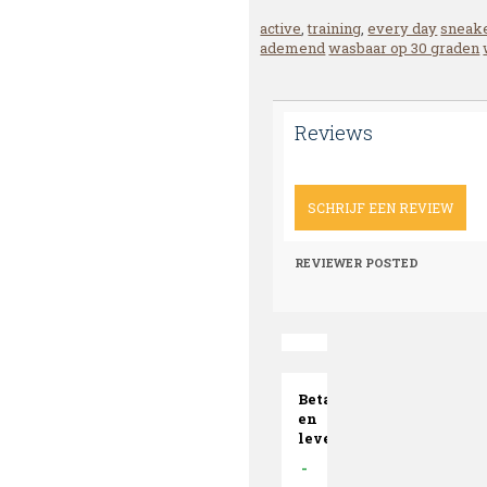
active
,
training
,
every day
sneak
ademend
wasbaar op 30 graden
Reviews
SCHRIJF EEN REVIEW
REVIEWER
POSTED
Betaalwijzen
en
levertijd
-