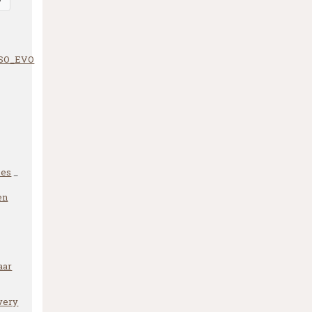
KSO_EVO
mes
_
en
aar
very