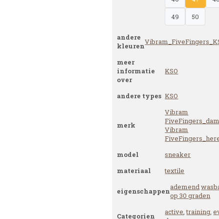
49
50
andere
Vibram_FiveFingers_
kleuren
meer
informatie
KSO
over
andere types
KSO
Vibram
FiveFingers_da
merk
Vibram
FiveFingers_her
model
sneaker
materiaal
textile
ademend
wasb
eigenschappen
op 30 graden
active
,
training
,
e
Categorien