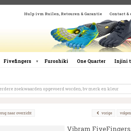
Hulp ivm Ruilen, Retouren & Garantie
Contact &
Fivefingers
Furoshiki
One Quarter
Injini
▼
erug naar overzicht
vorige
volge
Vibram FiveFingers