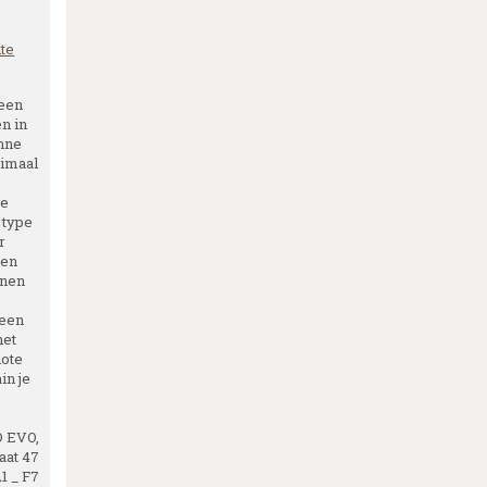
te
 een
en in
unne
ximaal
t
ee
 type
r
ten
inen
 een
het
lote
in je
O EVO,
aat 47
 _ F7