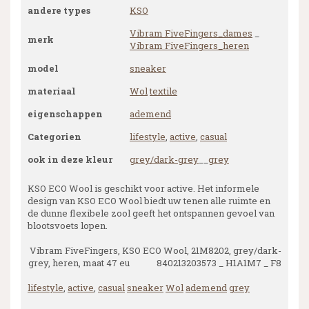
andere types
KSO
Vibram FiveFingers_dames
_
merk
Vibram FiveFingers_heren
model
sneaker
materiaal
Wol
textile
eigenschappen
ademend
Categorien
lifestyle
,
active
,
casual
ook in deze kleur
grey/dark-grey
__
grey
KSO ECO Wool is geschikt voor active. Het informele
design van KSO ECO Wool biedt uw tenen alle ruimte en
de dunne flexibele zool geeft het ontspannen gevoel van
blootsvoets lopen.
Vibram FiveFingers, KSO ECO Wool, 21M8202, grey/dark-
grey, heren, maat 47 eu 840213203573 _ H1A1M7 _ F8
lifestyle
,
active
,
casual
sneaker
Wol
ademend
grey