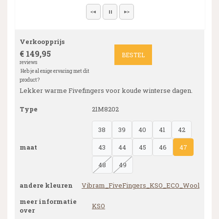
Verkoopprijs
€ 149,95
BESTEL
reviews
Heb je al enige ervaring met dit
product?
Lekker warme Fivefingers voor koude winterse dagen.
Type
21M8202
38
39
40
41
42
maat
43
44
45
46
47
48
49
andere kleuren
Vibram_FiveFingers_KSO_ECO_Wool
meer informatie
KSO
over