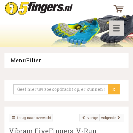
Toggle
navigati
MenuFilter
▼
▼
X
▼
terug naar overzicht
vorige
volgende
Vibram FiveFingers, V-Run,