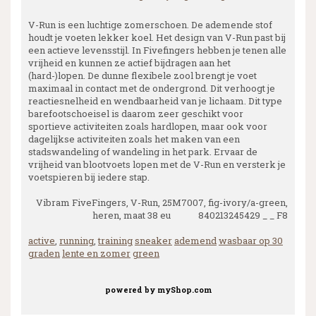
V-Run is een luchtige zomerschoen. De ademende stof
houdt je voeten lekker koel. Het design van V-Run past bij
een actieve levensstijl. In Fivefingers hebben je tenen alle
vrijheid en kunnen ze actief bijdragen aan het
(hard-)lopen. De dunne flexibele zool brengt je voet
maximaal in contact met de ondergrond. Dit verhoogt je
reactiesnelheid en wendbaarheid van je lichaam. Dit type
barefootschoeisel is daarom zeer geschikt voor
sportieve activiteiten zoals hardlopen, maar ook voor
dagelijkse activiteiten zoals het maken van een
stadswandeling of wandeling in het park. Ervaar de
vrijheid van blootvoets lopen met de V-Run en versterk je
voetspieren bij iedere stap.
Vibram FiveFingers, V-Run, 25M7007, fig-ivory/a-green,
heren, maat 38 eu 840213245429 _ _ F8
active
,
running
,
training
sneaker
ademend
wasbaar op 30
graden
lente en zomer
green
powered by
myShop.com