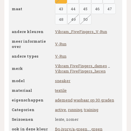
maat
43
44
45
46
47
48
49
50
andere kleuren
Vibram_FiveFingers_V-Run
meer informatie
V-Run
over
andere types
V-Run
Vibram FiveFingers_dames
_
merk
Vibram FiveFingers_heren
model
sneaker
materiaal
textile
eigenschappen
ademend
wasbaar op 30 graden
Categorien
active
,
running
,
training
Seizoenen
lente, zomer
ook in deze kleur
fig-ivory/a-green
__
green