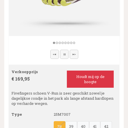
Verkoopprijs
Houdt mij op de
€ 169,95
hoogte
Fivefingers schoen V-Run is zeer geschikt zowel je
dagelijkse rondje in het park als lange afstand hardlopen
op verharde wegen.
Type
25M7007
38
39
40
41
42