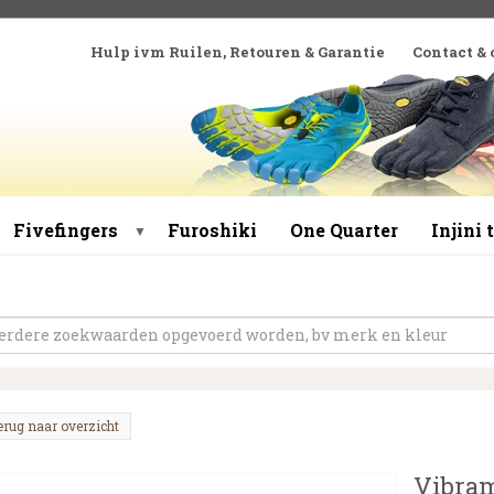
Hulp ivm Ruilen, Retouren & Garantie
Contact &
Fivefingers
Furoshiki
One Quarter
Injini
▼
erug naar overzicht
Vibram