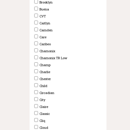
Brooklyn
Buena
CVT
Caitlyn
Camden
Care
Caribeo
Chamonix
Chamonix TR Low
Champ
Charlie
Chester
Child
Circadian
City
Claire
Classic
Cliq
Cloud