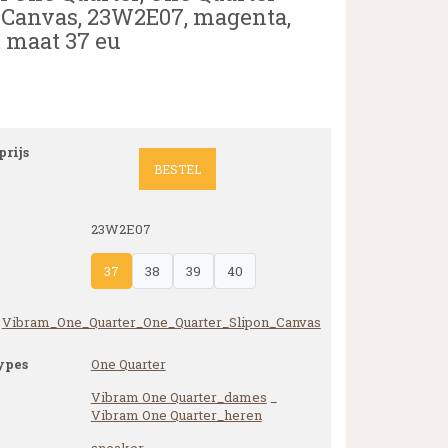
 Canvas, 23W2E07, magenta,
 maat 37 eu
rijs
BESTEL
23W2E07
37
38
39
40
Vibram_One_Quarter_One_Quarter_Slipon_Canvas
ypes
One Quarter
Vibram One Quarter_dames
_
Vibram One Quarter_heren