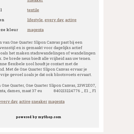
sneaker
l
textile
en
lifestyle
,
every day
,
active
eze kleur
magenta
n van One Quarter Slipon Canvas past bij een
vensstijl en is gemaakt voor dagelijks actief
zoals het maken stadswandelingen of wandelingen
k. De brede neus biedt alle vrijheid aan uw tenen.
nne flexibele zool houdt je contact met de
d. Met de One Quarter Slipon Canvas ervaar je
vrije gevoel zoals je dat ook blootsvoets ervaart.
 One Quarter, One Quarter Slipon Canvas, 23W2E07,
ta, dames, maat 37 eu 840213224776 _ E1 _ F1
every day
,
active
sneaker
magenta
powered by
myShop.com