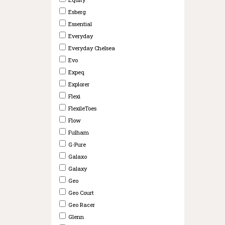
Esberg
Essential
Everyday
Everyday Chelsea
Evo
Expeq
Explorer
Flexi
FlexileToes
Flow
Fulham
G-Pure
Galaxo
Galaxy
Geo
Geo Court
Geo Racer
Glenn