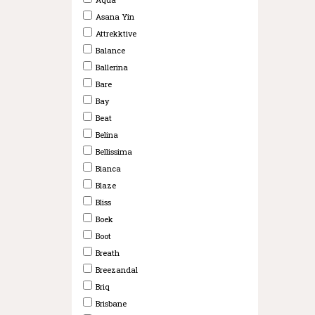
Asana Yin
Attrekktive
Balance
Ballerina
Bare
Bay
Beat
Belina
Bellissima
Bianca
Blaze
Bliss
Boek
Boot
Breath
Breezandal
Briq
Brisbane