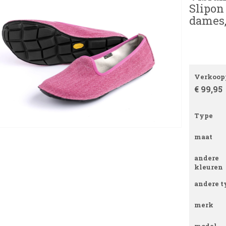
Slipon
dames,
Verkoopp
€ 99,95
Type
maat
andere
kleuren
andere t
merk