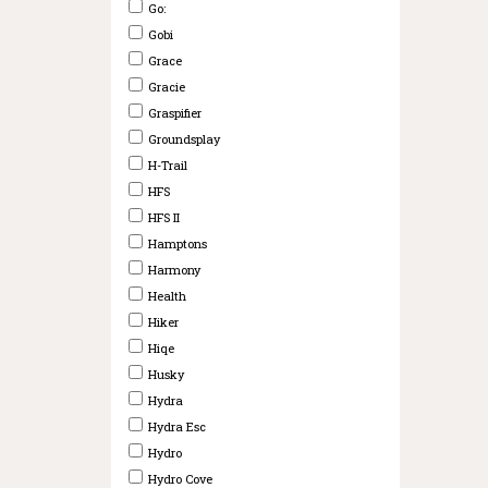
Go:
Gobi
Grace
Gracie
Graspifier
Groundsplay
H-Trail
HFS
HFS II
Hamptons
Harmony
Health
Hiker
Hiqe
Husky
Hydra
Hydra Esc
Hydro
Hydro Cove