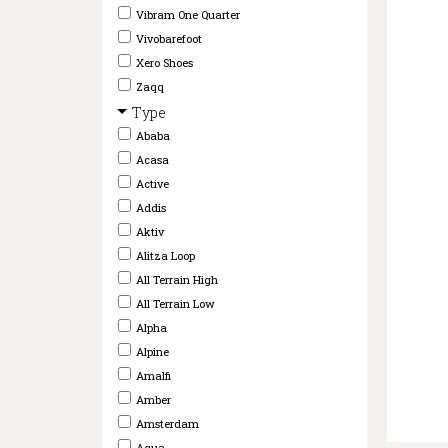
Vibram One Quarter
Vivobarefoot
Xero Shoes
Zaqq
Type
Ababa
Acasa
Active
Addis
Aktiv
Alitza Loop
All Terrain High
All Terrain Low
Alpha
Alpine
Amalfi
Amber
Amsterdam
Aqua