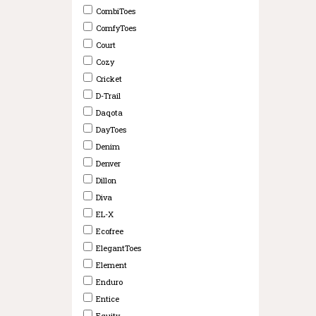
CombiToes
ComfyToes
Court
Cozy
Cricket
D-Trail
Daqota
DayToes
Denim
Denver
Dillon
Diva
EL-X
Ecofree
ElegantToes
Element
Enduro
Entice
Equity