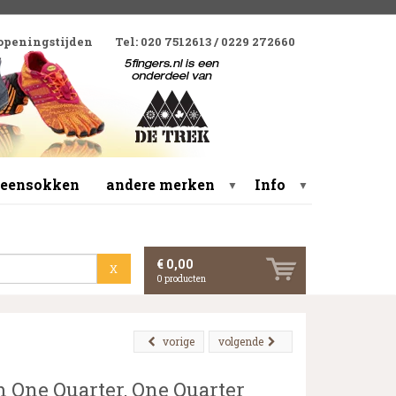
 openingstijden
Tel: 020 7512613 / 0229 272660
 teensokken
andere merken
Info
▼
▼
€ 0,00
X
0
producten
vorige
volgende
 One Quarter, One Quarter