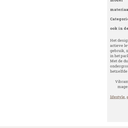
model
materiaa
Categori
ook in d
Het desig
actieve le
gebruik, 
in het par
Met de du
ondergron
hetzelfde 
Vibram
magen
lifestyle
,