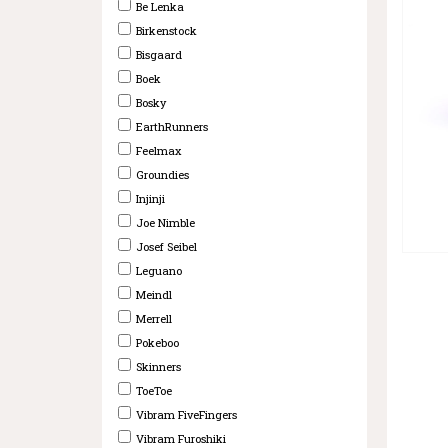
Be Lenka
Birkenstock
Bisgaard
Boek
Bosky
EarthRunners
Feelmax
Groundies
Injinji
Joe Nimble
Josef Seibel
Leguano
Meindl
Merrell
Pokeboo
Skinners
ToeToe
Vibram FiveFingers
Vibram Furoshiki