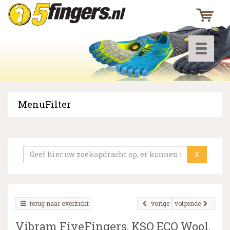
Toggle
navigati
MenuFilter
▼
▼
X
▼
terug naar overzicht
vorige
volgende
Vibram FiveFingers, KSO ECO Wool,