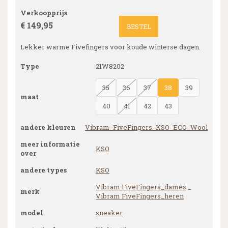
Verkoopprijs
€ 149,95
BESTEL
Lekker warme Fivefingers voor koude winterse dagen.
Type
21W8202
35
36
37
38
39
maat
40
41
42
43
andere kleuren
Vibram_FiveFingers_KSO_ECO_Wool
meer informatie
KSO
over
andere types
KSO
Vibram FiveFingers_dames
_
merk
Vibram FiveFingers_heren
model
sneaker