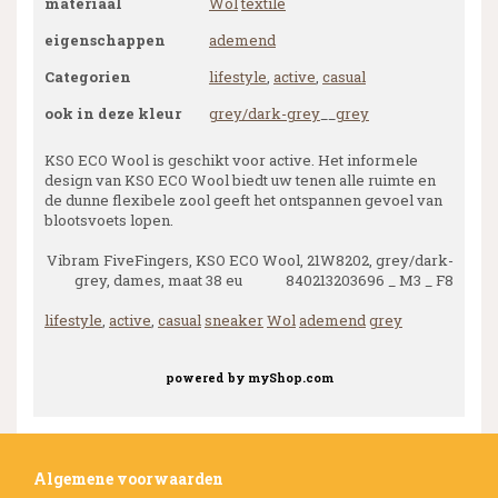
materiaal
Wol
textile
eigenschappen
ademend
Categorien
lifestyle
,
active
,
casual
ook in deze kleur
grey/dark-grey
__
grey
KSO ECO Wool is geschikt voor active. Het informele
design van KSO ECO Wool biedt uw tenen alle ruimte en
de dunne flexibele zool geeft het ontspannen gevoel van
blootsvoets lopen.
Vibram FiveFingers, KSO ECO Wool, 21W8202, grey/dark-
grey, dames, maat 38 eu 840213203696 _ M3 _ F8
lifestyle
,
active
,
casual
sneaker
Wol
ademend
grey
powered by
myShop.com
Algemene voorwaarden