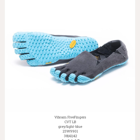
Vibram FiveFingers
CVT LB
grey/light-blue
23W9901
38|41|42