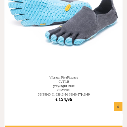
Vibram FiveFingers
CVT LB
grey/light-blue
23M9901
38|39|40|41|42|43|44|45|46|47|48|49
€
134,95