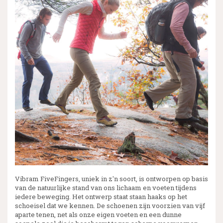
Vibram FiveFingers, uniek in z'n soort, is ontworpen op basis
van de natuurlijke stand van ons lichaam en voeten tijdens
iedere beweging. Het ontwerp staat staan haaks op het
schoeisel dat we kennen. De schoenen zijn voorzien van vijf
aparte tenen, net als onze eigen voeten en een dunne