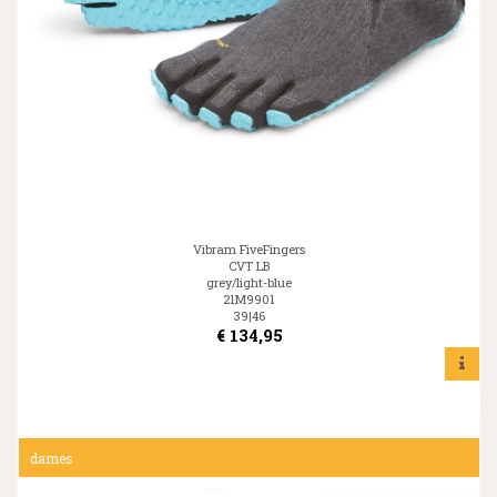
Vibram FiveFingers
CVT LB
grey/light-blue
21M9901
39|46
€
134,95
dames