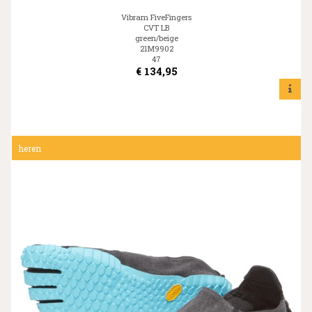
Vibram FiveFingers
CVT LB
green/beige
21M9902
47
€
134,95
heren