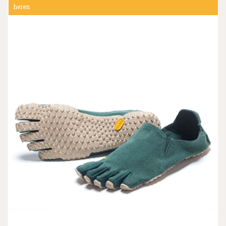
heren