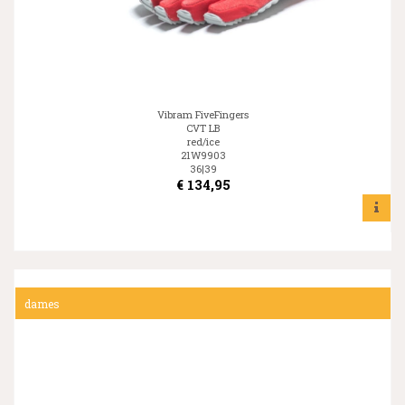
Vibram FiveFingers
CVT LB
red/ice
21W9903
36|39
€
134,95
dames