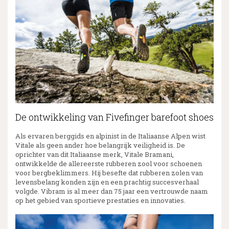
De ontwikkeling van Fivefinger barefoot shoes
Als ervaren berggids en alpinist in de Italiaanse Alpen wist
Vitale als geen ander hoe belangrijk veiligheid is. De
oprichter van dit Italiaanse merk, Vitale Bramani,
ontwikkelde de allereerste rubberen zool voor schoenen
voor bergbeklimmers. Hij besefte dat rubberen zolen van
levensbelang konden zijn en een prachtig succesverhaal
volgde. Vibram is al meer dan 75 jaar een vertrouwde naam
op het gebied van sportieve prestaties en innovaties.