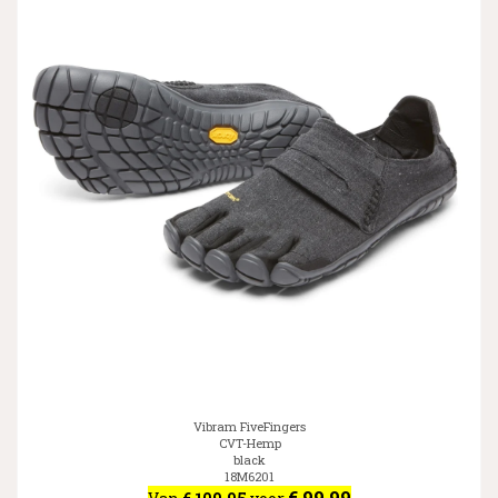
Vibram FiveFingers
CVT-Hemp
black
18M6201
€ 99,99