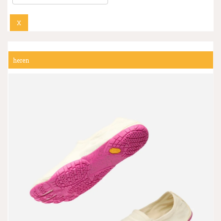
X
▼
heren
▼