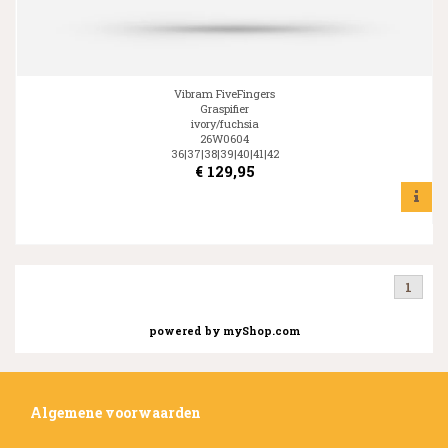
Vibram FiveFingers
Graspifier
ivory/fuchsia
26W0604
36|37|38|39|40|41|42
€
129,95
1
powered by
myShop.com
Algemene voorwaarden