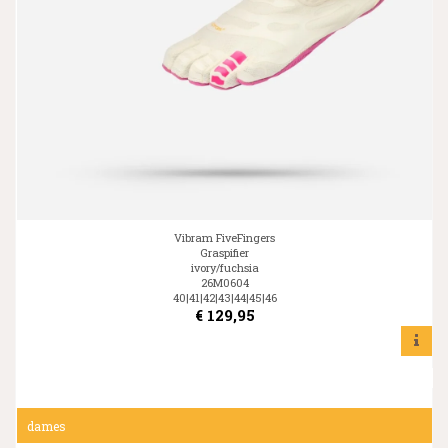
Vibram FiveFingers
Graspifier
ivory/fuchsia
26M0604
40|41|42|43|44|45|46
€
129,95
dames