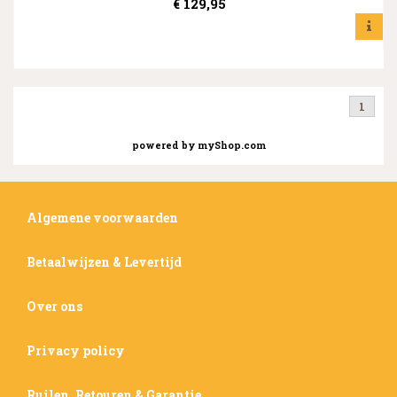
€
129,95
1
powered by
myShop.com
Algemene voorwaarden
Betaalwijzen & Levertijd
Over ons
Privacy policy
Ruilen, Retouren & Garantie