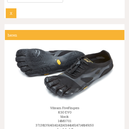
X
▼
heren
▼
Vibram FiveFingers
KSO EVO
black
14M0701
37|38|39|40|41|42|43|44|45|47|48|49|50