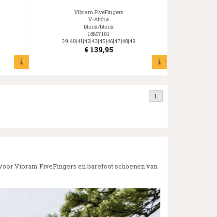
Vibram FiveFingers
V-Alpha
black/black
18M7101
39|40|41|42|43|45|46|47|48|49
€
139,95
1
k voor Vibram FiveFingers en barefoot schoenen van