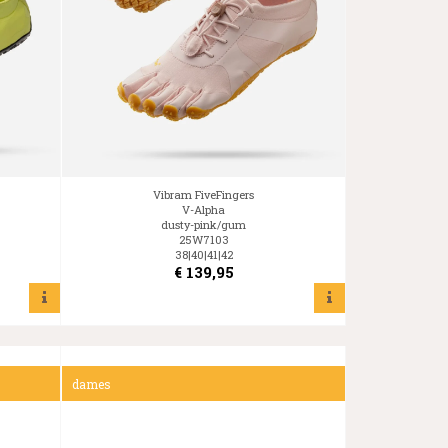
Vibram FiveFingers
V-Alpha
dusty-pink/gum
25W7103
38|40|41|42
€
139,95
dames