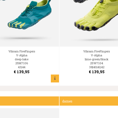
Vibram FiveFingers
Vibram FiveFingers
V-Alpha
V-Alpha
deep-lake
lime-green/black
25M7106
25W7104
43|44
38|40|41|42
€
139,95
€
139,95
dames