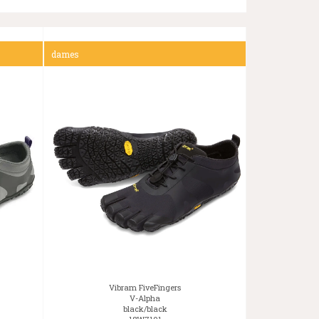
dames
Vibram FiveFingers
V-Alpha
black/black