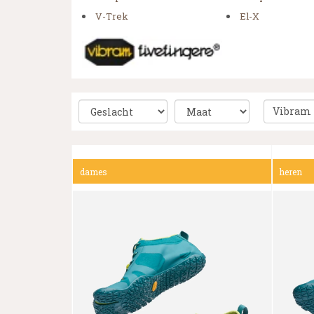
V-Trek
El-X
dames
heren