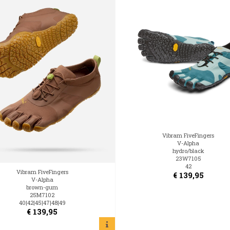
Vibram FiveFingers
V-Alpha
hydro/black
23W7105
42
Vibram FiveFingers
€
139,95
V-Alpha
brown-gum
25M7102
40|42|45|47|48|49
€
139,95