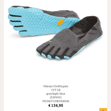
Vibram FiveFingers
CVT LB
grey/light-blue
21W9901
35|36|37|38|39|40|41
€
134,95