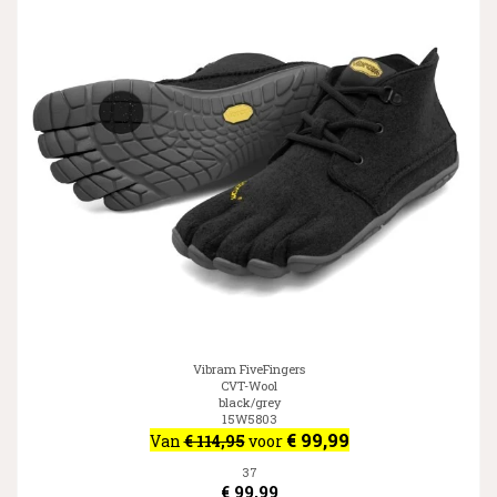
Vibram FiveFingers
CVT-Wool
black/grey
15W5803
€ 99,99
Van
€ 114,95
voor
37
€
99,99