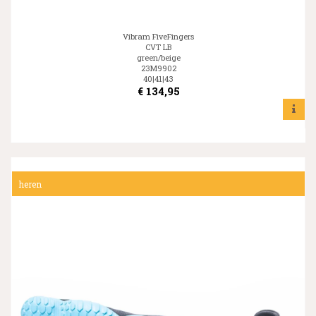
Vibram FiveFingers
CVT LB
green/beige
23M9902
40|41|43
€
134,95
heren