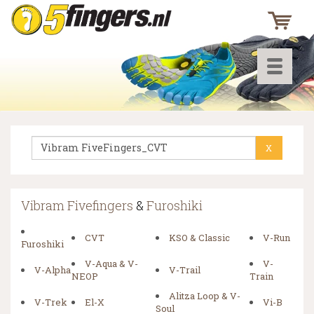
Toggle
navigati
▼
X
▼
Vibram Fivefingers
&
Furoshiki
CVT
KSO & Classic
V-Run
▼
Furoshiki
V-Aqua & V-
V-
V-Alpha
V-Trail
NEOP
Train
Alitza Loop & V-
V-Trek
El-X
Vi-B
Soul