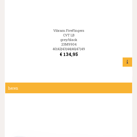
Vibram FiveFingers
CVT LB
grey/black
23M9904
40|42|43|44|46|47|49
€
134,95
heren