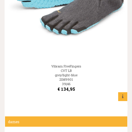
Vibram FiveFingers
CVT LB
grey/light-blue
21M9901
39|46
€
134,95
dames