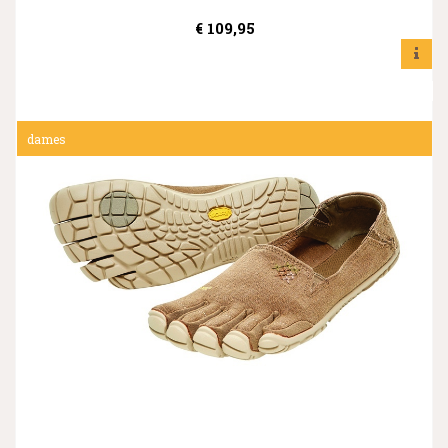
€
109,95
dames