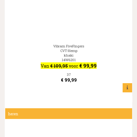
Vibram FiveFingers
CVT-Hemp
khaki
14W6201
€ 99,99
Van
€ 109,95
voor
37
€
99,99
heren