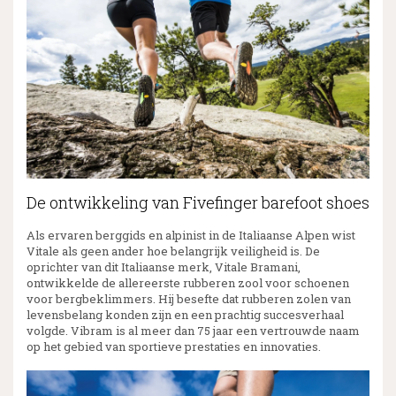
De ontwikkeling van Fivefinger barefoot shoes
Als ervaren berggids en alpinist in de Italiaanse Alpen wist
Vitale als geen ander hoe belangrijk veiligheid is. De
oprichter van dit Italiaanse merk, Vitale Bramani,
ontwikkelde de allereerste rubberen zool voor schoenen
voor bergbeklimmers. Hij besefte dat rubberen zolen van
levensbelang konden zijn en een prachtig succesverhaal
volgde. Vibram is al meer dan 75 jaar een vertrouwde naam
op het gebied van sportieve prestaties en innovaties.