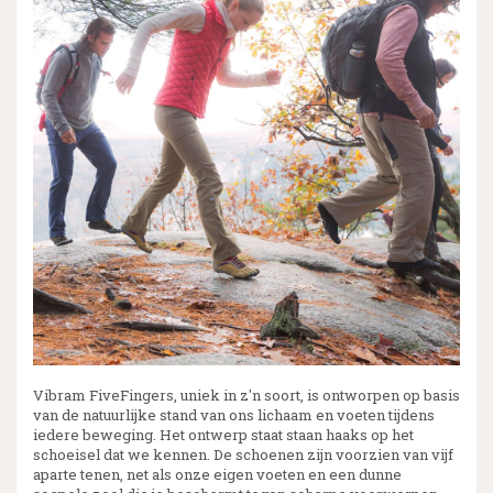
Vibram FiveFingers, uniek in z'n soort, is ontworpen op basis
van de natuurlijke stand van ons lichaam en voeten tijdens
iedere beweging. Het ontwerp staat staan haaks op het
schoeisel dat we kennen. De schoenen zijn voorzien van vijf
aparte tenen, net als onze eigen voeten en een dunne