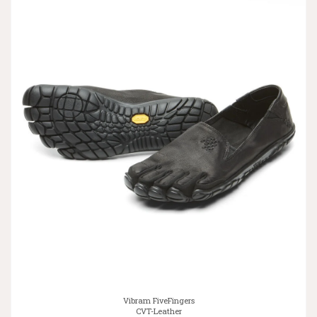
Vibram FiveFingers
CVT-Leather