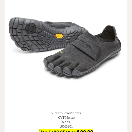
Vibram FiveFingers
CVT-Hemp
black
18M6201
€ 99,99